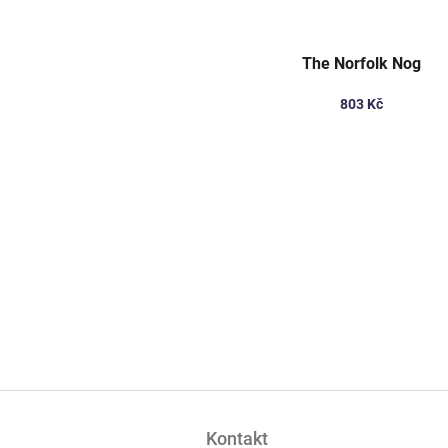
The Norfolk Nog
803 Kč
Z
á
Kontakt
p