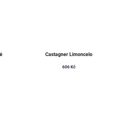
fé
Castagner Limoncelo
606 Kč