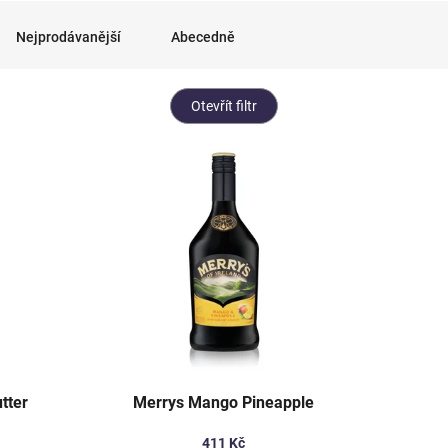
Nejprodávanější
Abecedně
Otevřít filtr
tter
Merrys Mango Pineapple
411 Kč