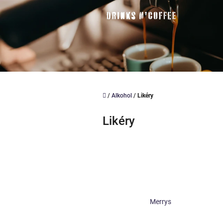
Přejít
na
obsah
Domů
/
Alkohol
/
Likéry
Likéry
Merrys