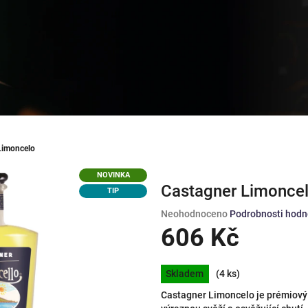
Limoncelo
NOVINKA
Castagner Limonce
TIP
Průměrné
Neohodnoceno
Podrobnosti hodn
hodnocení
606 Kč
produktu
je
Měrná
0,0
Skladem
(4 ks)
cena:
z
Castagner Limoncelo je prémiový it
5