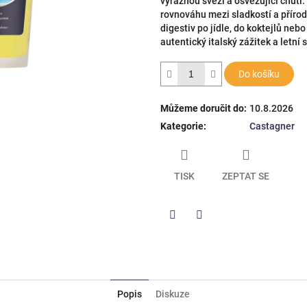
výraznou svěží a osvěžující chutí.
hvězdiček.
rovnováhu mezi sladkostí a přírodn
digestiv po jídle, do koktejlů neb
autentický italský zážitek a letní 
Do košíku
Můžeme doručit do:
10.8.2026
Kategorie
:
Castagner
TISK
ZEPTAT SE
Twitter
Facebook
Popis
Diskuze