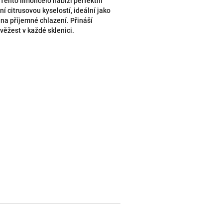
 Tento limoncelo nabízí perfektní
í citrusovou kyselostí, ideální jako
o na příjemné chlazení. Přináší
svěžest v každé sklenici.