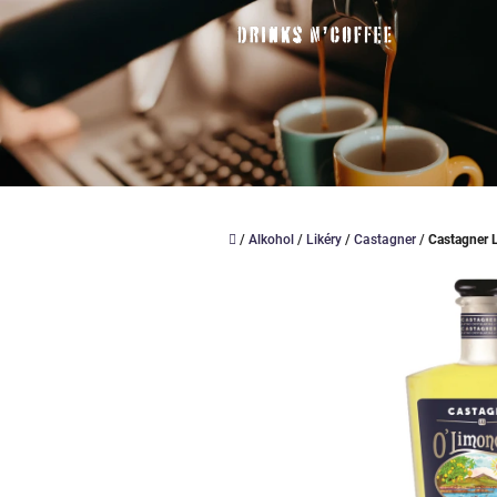
Přejít
na
obsah
Domů
/
Alkohol
/
Likéry
/
Castagner
/
Castagner 