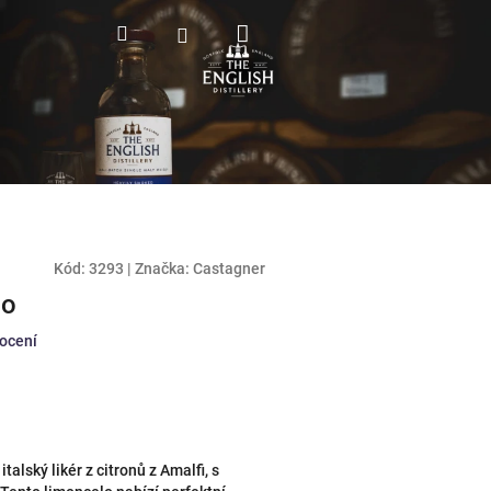
Nákupní
Hledat
Přihlášení
košík
Kód:
3293
|
Značka:
Castagner
lo
ocení
alský likér z citronů z Amalfi, s