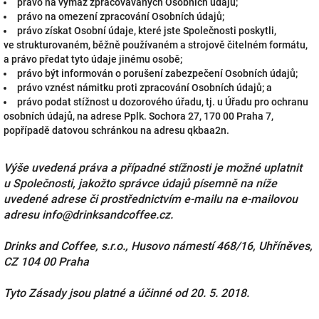
právo na výmaz zpracovávaných Osobních údajů;
právo na omezení zpracování Osobních údajů;
právo získat Osobní údaje, které jste Společnosti poskytli,
ve strukturovaném, běžně používaném a strojově čitelném formátu,
a právo předat tyto údaje jinému osobě;
právo být informován o porušení zabezpečení Osobních údajů;
právo vznést námitku proti zpracování Osobních údajů; a
právo podat stížnost u dozorového úřadu, tj. u Úřadu pro ochranu
osobních údajů, na adrese Pplk. Sochora 27, 170 00 Praha 7,
popřípadě datovou schránkou na adresu qkbaa2n.
Výše uvedená práva a případné stížnosti je možné uplatnit
u Společnosti, jakožto správce údajů písemně na níže
uvedené adrese či prostřednictvím e-mailu na e-mailovou
adresu info@drinksandcoffee.cz.
Drinks and Coffee, s.r.o., Husovo námestí 468/16, Uhříněves,
CZ 104 00 Praha
Tyto Zásady jsou platné a účinné od 20. 5. 2018.