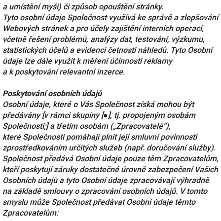
a umístění myši) či způsob opouštění stránky.
Tyto osobní údaje Společnost využívá ke správě a zlepšování
Webových stránek a pro účely zajištění interních operací,
včetně řešení problémů, analýzy dat, testování, výzkumu,
statistických účelů a evidenci četnosti náhledů. Tyto Osobní
údaje lze dále využít k měření účinnosti reklamy
a k poskytování relevantní inzerce.
Poskytování osobních údajů
Osobní údaje, které o Vás Společnost získá mohou být
předávány [v rámci skupiny [●], tj. propojeným osobám
Společnosti;] a třetím osobám („Zpracovatelé“),
které Společnosti pomáhají plnit její smluvní povinnosti
zprostředkováním určitých služeb (např. doručování služby).
Společnost předává Osobní údaje pouze těm Zpracovatelům,
kteří poskytují záruky dostatečné úrovně zabezpečení Vašich
Osobních údajů a tyto Osobní údaje zpracovávají výhradně
na základě smlouvy o zpracování osobních údajů. V tomto
smyslu může Společnost předávat Osobní údaje těmto
Zpracovatelům: