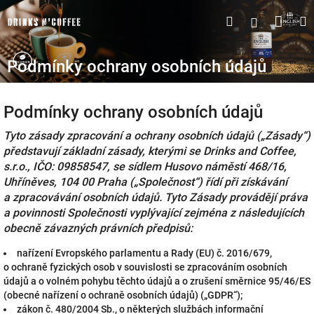
Přejít
Náku
Hledat
M
Přihlášen
na
obsah
koší
Podmínky ochrany osobních údajů
Podmínky ochrany osobních údajů
Tyto zásady zpracování a ochrany osobních údajů („Zásady“)
představují základní zásady, kterými se Drinks and Coffee,
s.r.o., IČO: 09858547, se sídlem Husovo náměstí 468/16,
Uhříněves, 104 00 Praha („Společnost“) řídí při získávání
a zpracovávání osobních údajů. Tyto Zásady provádějí práva
a povinnosti Společnosti vyplývající zejména z následujících
obecně závazných právních předpisů:
nařízení Evropského parlamentu a Rady (EU) č. 2016/679,
o ochraně fyzických osob v souvislosti se zpracováním osobních
údajů a o volném pohybu těchto údajů a o zrušení směrnice 95/46/ES
(obecné nařízení o ochraně osobních údajů) („GDPR“);
zákon č. 480/2004 Sb., o některých službách informační