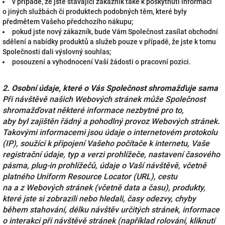
v případě, že jste stávající zákazník také k poskytnutí informací
o jiných službách či produktech podobných těm, které byly
předmětem Vašeho předchozího nákupu;
pokud jste nový zákazník, bude Vám Společnost zasílat obchodní
sdělení a nabídky produktů a služeb pouze v případě, že jste k tomu
Společnosti dali výslovný souhlas;
posouzení a vyhodnocení Vaší žádosti o pracovní pozici.
2. Osobní údaje, které o Vás Společnost shromažďuje sama
Při návštěvě našich Webových stránek může Společnost
shromažďovat některé informace nezbytné pro to,
aby byl zajištěn řádný a pohodlný provoz Webových stránek.
Takovými informacemi jsou údaje o internetovém protokolu
(IP), soužící k připojení Vašeho počítače k internetu, Vaše
registrační údaje, typ a verzi prohlížeče, nastavení časového
pásma, plug-in prohlížečů, údaje o Vaší návštěvě, včetně
platného Uniform Resource Locator (URL), cestu
na a z Webových stránek (včetně data a času), produkty,
které jste si zobrazili nebo hledali, časy odezvy, chyby
během stahování, délku návštěv určitých stránek, informace
o interakci při návštěvě stránek (například rolování, kliknutí