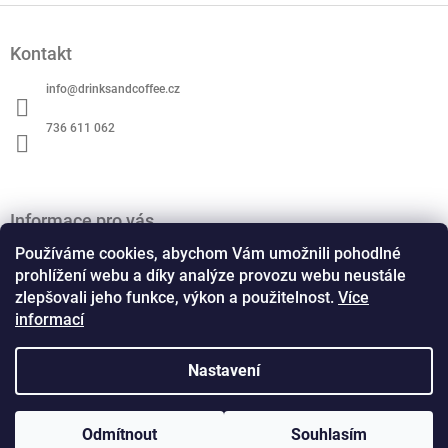
Z
á
Kontakt
p
a
info
@
drinksandcoffee.cz
t
í
736 611 062
Informace pro vás
O nás
Používáme cookies, abychom Vám umožnili pohodlné
prohlížení webu a díky analýze provozu webu neustále
Obchodní podmínky
zlepšovali jeho funkce, výkon a použitelnost.
Více
Podmínky ochrany osobních údajů
informací
Kontaktní formulář
Formulář pro odstoupení od smlouvy
Formulář pro reklamaci
Nastavení
Odmítnout
Souhlasím
Copyright 2026
Drinks and Coffee
. Všechna práva
Vytvořil Shoptet