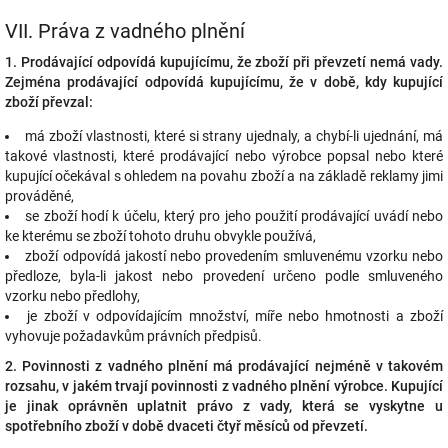
VII.
Práva z vadného plnění
1. Prodávající odpovídá kupujícímu, že zboží při převzetí nemá vady.
Zejména prodávající odpovídá kupujícímu, že v době, kdy kupující
zboží převzal:
má zboží vlastnosti, které si strany ujednaly, a chybí-li ujednání, má
takové vlastnosti, které prodávající nebo výrobce popsal nebo které
kupující očekával s ohledem na povahu zboží a na základě reklamy jimi
prováděné,
se zboží hodí k účelu, který pro jeho použití prodávající uvádí nebo
ke kterému se zboží tohoto druhu obvykle používá,
zboží odpovídá jakostí nebo provedením smluvenému vzorku nebo
předloze, byla-li jakost nebo provedení určeno podle smluveného
vzorku nebo předlohy,
je zboží v odpovídajícím množství, míře nebo hmotnosti a
zboží
vyhovuje požadavkům právních předpisů.
2. Povinnosti z vadného plnění má prodávající nejméně v takovém
rozsahu, v jakém trvají povinnosti z vadného plnění výrobce. Kupující
je jinak oprávněn uplatnit právo z vady, která se vyskytne u
spotřebního zboží v době dvaceti čtyř měsíců od převzetí.