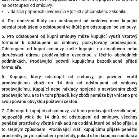
na odstoupení od smlouvy,
v dalších případech uvedených v § 1837 občanského zákoníku.
4. Pro dodržení lhůty pro odstoupení od smlouvy musí kupující
odeslat prohlášení o odstoupení ve lhůtě pro odstoupení od smlouvy.
5. Pro odstoupení od kupní smlouvy může kupující využít vzorový
formulář k odstoupení od smlouvy poskytovaný prodávajícím.
Odstoupení od kupní smlouvy zašle kupující na emailovou nebo
doručovací adresu prodávajícího uvedenou v těchto obchodních
podmínkách. Prodávající potvrdí kupujícímu bezodkladně přijetí
formuláře.
6. Kupující, který odstoupil od smlouvy, je povinen vrátit
prodávajícímu zboží do 14 dnů od odstoupení od smlouvy
prodávajícímu. Kupující nese náklady spojené s navrácením zboží
prodávajícímu, a to i v tom případě, kdy zboží nemůže být vráceno pro
svou povahu obvyklou poštovní cestou.
7. Odstoupí-li kupující od smlouvy, vrátí mu prodávající bezodkladně,
nejpozději však do 14 dnů od odstoupení od smlouvy, všechny
peněžní prostředky včetně nákladů na dodání, které od něho přijal, a
to stejným způsobem. Prodávající vrátí kupujícímu přijaté peněžní
prostředky jiným způsobem jen tehdy, pokud s tím kupující souhlasí a