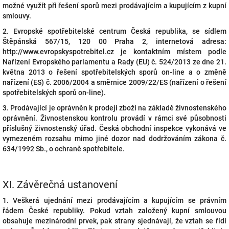
možné využít při řešení sporů mezi prodávajícím a kupujícím z kupní
smlouvy.
2. Evropské spotřebitelské centrum Česká republika, se sídlem
Štěpánská 567/15, 120 00 Praha 2, internetová adresa:
http://www.evropskyspotrebitel.cz je kontaktním místem podle
Nařízení Evropského parlamentu a Rady (EU) č. 524/2013 ze dne 21.
května 2013 o řešení spotřebitelských sporů on-line a o změně
nařízení (ES) č. 2006/2004 a směrnice 2009/22/ES (nařízení o řešení
spotřebitelských sporů on-line).
3. Prodávající je oprávněn k prodeji zboží na základě živnostenského
oprávnění. Živnostenskou kontrolu provádí v rámci své působnosti
příslušný živnostenský úřad. Česká obchodní inspekce vykonává ve
vymezeném rozsahu mimo jiné dozor nad dodržováním zákona č.
634/1992 Sb., o ochraně spotřebitele.
XI.
Závěrečná ustanovení
1. Veškerá ujednání mezi prodávajícím a kupujícím se právním
řádem České republiky. Pokud vztah založený kupní smlouvou
obsahuje mezinárodní prvek, pak strany sjednávají, že vztah se řídí