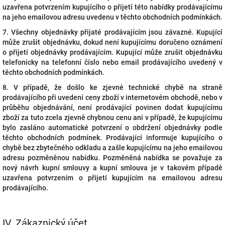
uzavřena potvrzením kupujícího o přijetí této nabídky prodávajícímu
na jeho emailovou adresu uvedenu v těchto obchodních podmínkách.
7. Všechny objednávky přijaté prodávajícím jsou závazné. Kupující
může zrušit objednávku, dokud není kupujícímu doručeno oznámení
o přijetí objednávky prodávajícím. Kupující může zrušit objednávku
telefonicky na telefonní číslo nebo email prodávajícího uvedený v
těchto obchodních podmínkách.
8. V případě, že došlo ke zjevné technické chybě na straně
prodávajícího při uvedení ceny zboží v internetovém obchodě, nebo v
průběhu objednávání, není prodávající povinen dodat kupujícímu
zboží za tuto zcela zjevně chybnou cenu ani v případě, že kupujícímu
bylo zasláno automatické potvrzení o obdržení objednávky podle
těchto obchodních podmínek. Prodávající informuje kupujícího o
chybě bez zbytečného odkladu a zašle kupujícímu na jeho emailovou
adresu pozměněnou nabídku. Pozměněná nabídka se považuje za
nový návrh kupní smlouvy a kupní smlouva je v takovém případě
uzavřena potvrzením o přijetí kupujícím na emailovou adresu
prodávajícího.
IV.
Zákaznický účet