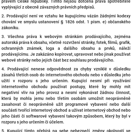
právem České republiky. Tímto nejsou dotčena práva spotřebitele
vyplývající z obecně závazných právních předpisů.
2. Prodávající není ve vztahu ke kupujícímu vázán žádnými kodexy
chování ve smyslu ustanovení § 1826 odst. 1 písm. e) občanského
zákoníku.
3. Všechna práva k webovým stránkám prodávajícího, zejména
autorská práva k obsahu, včetně rozvržení stránky, fotek, filmů, grafik,
ochranných známek, loga a dalšího obsahu a prvků, náleží
prodávajícímu. Je zakázáno kopírovat, upravovat nebo jinak používat
webové stránky nebo jejich část bez souhlasu prodávajícího.
4. Prodávající nenese odpovědnost za chyby vzniklé v důsledku
zásahů třetích osob do internetového obchodu nebo v důsledku jeho
užití v rozporu s jeho určením. Kupující nesmí při využívání
internetového obchodu používat postupy, které by mohly mít
negativní vliv na jeho provoz a nesmí vykonávat žádnou činnost,
která by mohla jemu nebo třetím osobám umožnit neoprávněně
zasahovat či neoprávněně užít programové vybavení nebo další
součásti tvořící internetový obchod a užívat internetový obchod nebo
jeho části či softwarové vybavení takovým způsobem, který by byl v
rozporu s jeho určením či účelem.
5. Kupující tímto přebírá na sebe nebezpečí změny okolností ve