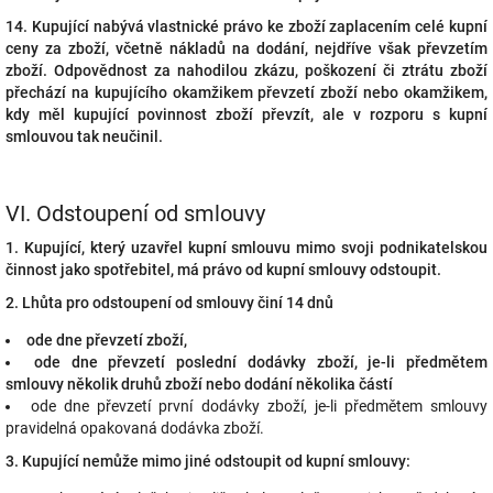
14. Kupující nabývá vlastnické právo ke zboží zaplacením celé kupní
ceny za zboží, včetně nákladů na dodání, nejdříve však převzetím
zboží. Odpovědnost za nahodilou zkázu, poškození či ztrátu zboží
přechází na kupujícího okamžikem převzetí zboží nebo okamžikem,
kdy měl kupující povinnost zboží převzít, ale v rozporu s kupní
smlouvou tak neučinil.
VI.
Odstoupení od smlouvy
1. Kupující, který uzavřel kupní smlouvu mimo svoji podnikatelskou
činnost jako spotřebitel, má právo od kupní smlouvy odstoupit.
2. Lhůta pro odstoupení od smlouvy činí 14 dnů
ode dne převzetí zboží,
ode dne převzetí poslední dodávky zboží, je-li předmětem
smlouvy několik druhů zboží nebo dodání několika částí
ode dne převzetí první dodávky zboží, je-li předmětem smlouvy
pravidelná opakovaná dodávka zboží.
3. Kupující nemůže mimo jiné odstoupit od kupní smlouvy: