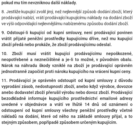
pokud mu tím nevzniknou další náklady.
8. Jestliže kupující zvolil jiný, než nejlevnější způsob dodání zboží, který
prodávající nabízí, vrátí prodávající kupujícímu náklady na dodání zboží
ve výši odpovídající nejlevnějšímu nabízenému způsobu dodání zboží.
9. Odstoupí-li kupující od kupní smlouvy, není prodávající povinen
vrátit přijaté peněžní prostředky kupujícímu dříve, než mu kupující
zboží předá nebo prokáže, že zboží prodávajícímu odeslal.
10. Zboží musí vrátit kupující prodávajícímu nepoškozené,
neopotřebené a neznečištěné a je-li to možné, v původním obalu.
Nárok na náhradu škody vzniklé na zboží je prodávající oprávněn
jednostranně započíst proti nároku kupujícího na vrácení kupní ceny.
11. Prodávající je oprávněn odstoupit od kupní smlouvy z důvodu
vyprodání zásob, nedostupnosti zboží, anebo když výrobce, dovozce
anebo dodavatel zboží přerušil výrobu nebo dovoz zboží. Prodávající
bezodkladně informuje kupujícího prostřednictví emailové adresy
uvedené v objednávce a vrátí ve lhůtě 14 dnů od oznámení o
odstoupení od kupní smlouvy všechny peněžní prostředky včetně
nákladů na dodání, které od něho na základě smlouvy přijal, a to
stejným způsobem, popřípadě způsobem určeným kupujícím.