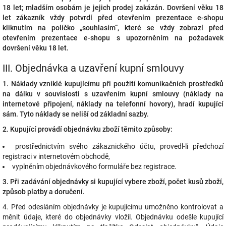
18 let; mladším osobám je jejich prodej zakázán.
Dovršení věku 18
let zákazník vždy potvrdí před otevřením prezentace e-shopu
kliknutím na políčko „souhlasím“, které se vždy zobrazí před
otevřením prezentace e-shopu s upozorněním na požadavek
dovršení věku 18 let.
III.
Objednávka a uzavření kupní smlouvy
1. Náklady vzniklé kupujícímu při použití komunikačních prostředků
na dálku v souvislosti s uzavřením kupní smlouvy (náklady na
internetové připojení, náklady na telefonní hovory), hradí kupující
sám. Tyto náklady se neliší od základní sazby.
2. Kupující provádí objednávku zboží těmito způsoby:
prostřednictvím svého zákaznického účtu, provedl-li předchozí
registraci v internetovém obchodě,
vyplněním objednávkového formuláře bez registrace.
3. Při zadávání objednávky si kupující vybere zboží, počet kusů zboží,
způsob platby a doručení.
4. Před odesláním objednávky je kupujícímu umožněno kontrolovat a
měnit údaje, které do objednávky vložil. Objednávku odešle kupující