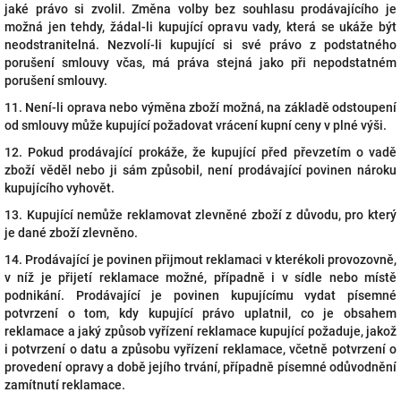
jaké právo si zvolil. Změna volby bez souhlasu prodávajícího je
možná jen tehdy, žádal-li kupující opravu vady, která se ukáže být
neodstranitelná. Nezvolí-li kupující si své právo z podstatného
porušení smlouvy včas, má práva stejná jako při nepodstatném
porušení smlouvy.
11. Není-li oprava nebo výměna zboží možná, na základě odstoupení
od smlouvy může kupující požadovat vrácení kupní ceny v plné výši.
12. Pokud prodávající prokáže, že kupující před převzetím o vadě
zboží věděl nebo ji sám způsobil, není prodávající povinen nároku
kupujícího vyhovět.
13. Kupující nemůže reklamovat zlevněné zboží z důvodu, pro který
je dané zboží zlevněno.
14. Prodávající je povinen přijmout reklamaci v kterékoli provozovně,
v níž je přijetí reklamace možné, případně i v sídle nebo místě
podnikání. Prodávající je povinen kupujícímu vydat písemné
potvrzení o tom, kdy kupující právo uplatnil, co je obsahem
reklamace a jaký způsob vyřízení reklamace kupující požaduje, jakož
i potvrzení o datu a způsobu vyřízení reklamace, včetně potvrzení o
provedení opravy a době jejího trvání, případně písemné odůvodnění
zamítnutí reklamace.