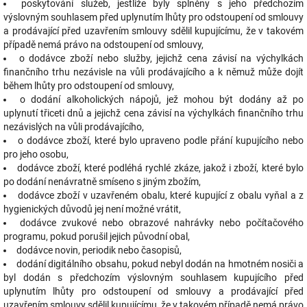
poskytování služeb, jestliže byly splněny s jeho předchozím
výslovným souhlasem před uplynutím lhůty pro odstoupení od smlouvy
a prodávající před uzavřením smlouvy sdělil kupujícímu, že v takovém
případě nemá právo na odstoupení od smlouvy,
o dodávce zboží nebo služby, jejichž cena závisí na výchylkách
finančního trhu nezávisle na vůli prodávajícího a k němuž může dojít
během lhůty pro odstoupení od smlouvy,
o dodání alkoholických nápojů, jež mohou být dodány až po
uplynutí třiceti dnů a jejichž cena závisí na výchylkách finančního trhu
nezávislých na vůli prodávajícího,
o dodávce zboží, které bylo upraveno podle přání kupujícího nebo
pro jeho osobu,
dodávce zboží, které podléhá rychlé zkáze, jakož i zboží, které bylo
po dodání nenávratně smíseno s jiným zbožím,
dodávce zboží v uzavřeném obalu, které kupující z obalu vyňal a z
hygienických důvodů jej není možné vrátit,
dodávce zvukové nebo obrazové nahrávky nebo počítačového
programu, pokud porušil jejich původní obal,
dodávce novin, periodik nebo časopisů,
dodání digitálního obsahu, pokud nebyl dodán na hmotném nosiči a
byl dodán s předchozím výslovným souhlasem kupujícího před
uplynutím lhůty pro odstoupení od smlouvy a prodávající před
uzavřením smlouvy sdělil kupujícímu, že v takovém případě nemá právo