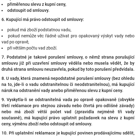
přiměřenou slevu z kupní ceny,
odstoupit od smlouvy.
6. Kupující má právo odstoupit od smlouvy:
pokud má zboží podstatnou vadu,
pokud nemůže věc řádně užívat pro opakovaný výskyt vady nebo
vad po opravě,
při větším počtu vad zboží.
7. Podstatné je takové porušení smlouvy, o němž strana porušující
smlouvu již při uzavření smlouvy věděla nebo musela vědět, že by
druhá strana smlouvu neuzavřela, pokud by toto porušení předvídala.
8. U vady, která znamená nepodstatné porušení smlouvy (bez ohledu
na to, jde-li o vadu odstranitelnou či neodstranitelnou), má kupující
nárok na odstranění vady anebo přiměřenou slevu z kupní ceny.
9. Vyskytla-li se odstranitelná vada po opravě opakovaně (obvykle
třetí reklamace pro stejnou závadu nebo čtvrtá pro odlišné závady)
nebo má zboží větší počet vad (zpravidla nejméně tři vady
současně), má kupující právo uplatnit požadavek na slevu z kupní
ceny, výměnu zboží nebo odstoupit od smlouvy.
10. Při uplatnění reklamace je kupující povinen prodávajícímu sdělit,