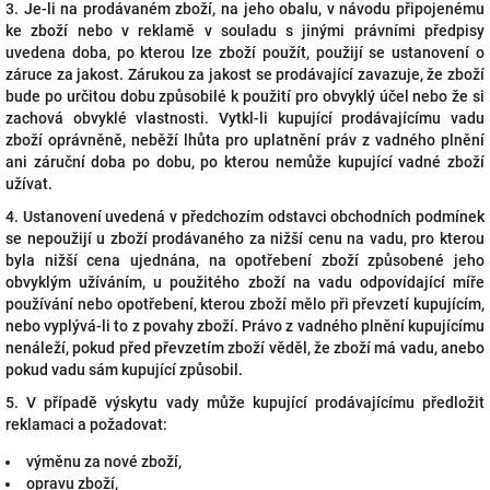
3. Je-li na prodávaném zboží, na jeho obalu, v návodu připojenému
ke zboží nebo v reklamě v souladu s jinými právními předpisy
uvedena doba, po kterou lze zboží použít, použijí se ustanovení o
záruce za jakost. Zárukou za jakost se prodávající zavazuje, že zboží
bude po určitou dobu způsobilé k použití pro obvyklý účel nebo že si
zachová obvyklé vlastnosti. Vytkl-li kupující prodávajícímu vadu
zboží oprávněně, neběží lhůta pro uplatnění práv z vadného plnění
ani záruční doba po dobu, po kterou nemůže kupující vadné zboží
užívat.
4. Ustanovení uvedená v předchozím odstavci obchodních podmínek
se nepoužijí u zboží prodávaného za nižší cenu na vadu, pro kterou
byla nižší cena ujednána, na opotřebení zboží způsobené jeho
obvyklým užíváním, u použitého zboží na vadu odpovídající míře
používání nebo opotřebení, kterou zboží mělo při převzetí kupujícím,
nebo vyplývá-li to z povahy zboží. Právo z vadného plnění kupujícímu
nenáleží, pokud před převzetím zboží věděl, že zboží má vadu, anebo
pokud vadu sám kupující způsobil.
5. V případě výskytu vady může kupující prodávajícímu předložit
reklamaci a požadovat:
výměnu za nové zboží,
opravu zboží,