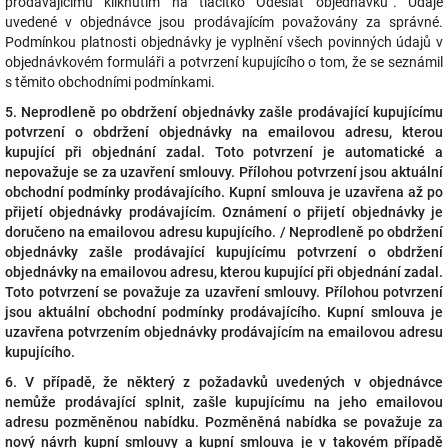
prodávajícímu kliknutím na tlačítko Odeslat objednávku“
. Údaje
uvedené v objednávce jsou prodávajícím považovány za správné.
Podmínkou platnosti objednávky je vyplnění všech povinných údajů v
objednávkovém formuláři a potvrzení kupujícího o tom, že se seznámil
s těmito obchodními podmínkami.
5. Neprodleně po obdržení objednávky zašle prodávající kupujícímu
potvrzení o obdržení objednávky na emailovou adresu, kterou
kupující při objednání zadal. Toto potvrzení je automatické a
nepovažuje se za uzavření smlouvy. Přílohou potvrzení jsou aktuální
obchodní podmínky prodávajícího. Kupní smlouva je uzavřena až po
přijetí objednávky prodávajícím. Oznámení o přijetí objednávky je
doručeno na emailovou adresu kupujícího. / Neprodleně po obdržení
objednávky zašle prodávající kupujícímu potvrzení o obdržení
objednávky na emailovou adresu, kterou kupující při objednání zadal.
Toto potvrzení se považuje za uzavření smlouvy. Přílohou potvrzení
jsou aktuální obchodní podmínky prodávajícího. Kupní smlouva je
uzavřena potvrzením objednávky prodávajícím na emailovou adresu
kupujícího.
6. V případě, že některý z požadavků uvedených v objednávce
nemůže prodávající splnit, zašle kupujícímu na jeho emailovou
adresu pozměněnou nabídku. Pozměněná nabídka se považuje za
nový návrh kupní smlouvy a kupní smlouva je v takovém případě