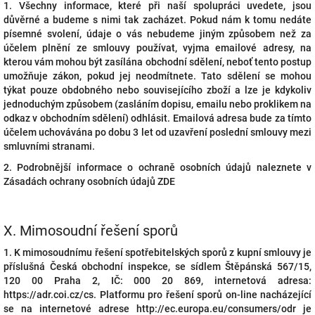
1. Všechny informace, které při naší spolupráci uvedete, jsou
důvěrné a budeme s nimi tak zacházet. Pokud nám k tomu nedáte
písemné svolení, údaje o vás nebudeme jiným způsobem než za
účelem plnění ze smlouvy používat, vyjma emailové adresy, na
kterou vám mohou být zasílána obchodní sdělení, neboť tento postup
umožňuje zákon, pokud jej neodmítnete. Tato sdělení se mohou
týkat pouze obdobného nebo souvisejícího zboží a lze je kdykoliv
jednoduchým způsobem (zasláním dopisu, emailu nebo proklikem na
odkaz v obchodním sdělení) odhlásit. Emailová adresa bude za tímto
účelem uchovávána po dobu 3 let od uzavření poslední smlouvy mezi
smluvními stranami.
2. Podrobnější informace o ochraně osobních údajů naleznete v
Zásadách ochrany osobních údajů ZDE
X.
Mimosoudní řešení sporů
1. K mimosoudnímu řešení spotřebitelských sporů z kupní smlouvy je
příslušná Česká obchodní inspekce, se sídlem Štěpánská 567/15,
120 00 Praha 2, IČ: 000 20 869, internetová adresa:
https://adr.coi.cz/cs. Platformu pro řešení sporů on-line nacházející
se na internetové adrese http://ec.europa.eu/consumers/odr je