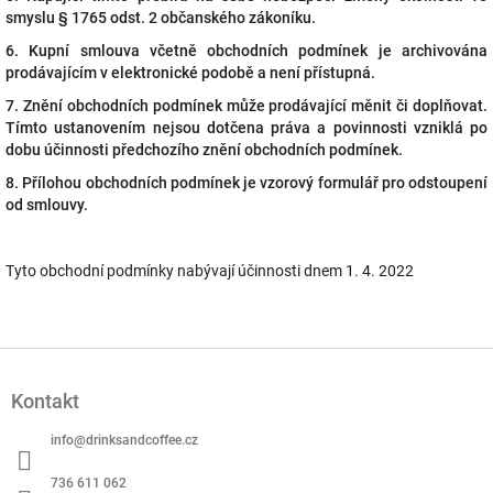
smyslu § 1765 odst. 2 občanského zákoníku.
6. Kupní smlouva včetně obchodních podmínek je archivována
prodávajícím v elektronické podobě a není přístupná.
7. Znění obchodních podmínek může prodávající měnit či doplňovat.
Tímto ustanovením nejsou dotčena práva a povinnosti vzniklá po
dobu účinnosti předchozího znění obchodních podmínek.
8. Přílohou obchodních podmínek je vzorový formulář pro odstoupení
od smlouvy.
Tyto obchodní podmínky nabývají účinnosti dnem 1. 4. 2022
Z
á
Kontakt
p
a
info
@
drinksandcoffee.cz
t
í
736 611 062