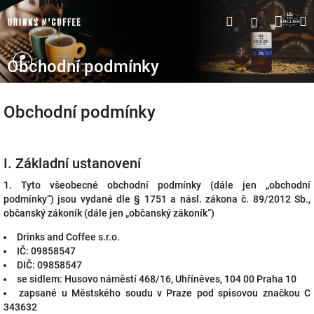
Přejít
Náku
Hledat
M
Přihlášen
na
obsah
koší
Obchodní podmínky
Obchodní podmínky
I. Základní ustanovení
1. Tyto všeobecné obchodní podmínky (dále jen „obchodní
podmínky“) jsou vydané dle § 1751 a násl. zákona č. 89/2012 Sb.,
občanský zákoník (dále jen „občanský zákoník“)
Drinks and Coffee s.r.o.
IČ: 09858547
DIČ: 09858547
se sídlem: Husovo náměstí 468/16, Uhříněves, 104 00 Praha 10
zapsané u Městského soudu v Praze pod spisovou značkou C
343632