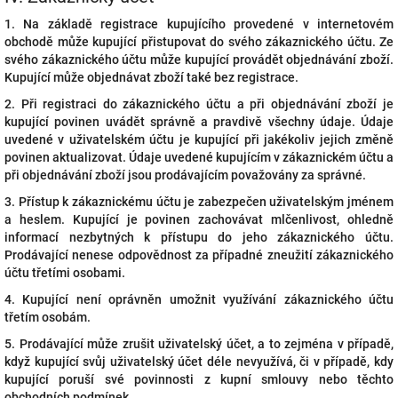
1. Na základě registrace kupujícího provedené v internetovém
obchodě může kupující přistupovat do svého zákaznického účtu. Ze
svého zákaznického účtu může kupující provádět objednávání zboží.
Kupující může objednávat zboží také bez registrace.
2. Při registraci do zákaznického účtu a při objednávání zboží je
kupující povinen uvádět správně a pravdivě všechny údaje. Údaje
uvedené v uživatelském účtu je kupující při jakékoliv jejich změně
povinen aktualizovat. Údaje uvedené kupujícím v zákaznickém účtu a
při objednávání zboží jsou prodávajícím považovány za správné.
3. Přístup k zákaznickému účtu je zabezpečen uživatelským jménem
a heslem. Kupující je povinen zachovávat mlčenlivost, ohledně
informací nezbytných k přístupu do jeho zákaznického účtu.
Prodávající nenese odpovědnost za případné zneužití zákaznického
účtu třetími osobami.
4. Kupující není oprávněn umožnit využívání zákaznického účtu
třetím osobám.
5. Prodávající může zrušit uživatelský účet, a to zejména v případě,
když kupující svůj uživatelský účet déle nevyužívá, či v případě, kdy
kupující poruší své povinnosti z kupní smlouvy nebo těchto
obchodních podmínek.