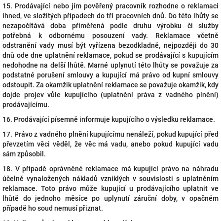
15. Prodávající nebo jím pověřený pracovník rozhodne o reklamaci
ihned, ve složitých případech do tří pracovních dnů. Do této lhůty se
nezapočítává doba přiměřená podle druhu výrobku či služby
potřebná k odbornému posouzení vady. Reklamace včetně
odstranění vady musí být vyřízena bezodkladně, nejpozději do 30
dnů ode dne uplatnění reklamace, pokud se prodávající s kupujícím
nedohodne na delší lhůtě. Marné uplynutí této lhůty se považuje za
podstatné porušení smlouvy a kupující má právo od kupní smlouvy
odstoupit. Za okamžik uplatnění reklamace se považuje okamžik, kdy
dojde projev vůle kupujícího (uplatnění práva z vadného plnění)
prodávajícímu.
16. Prodávající písemně informuje kupujícího o výsledku reklamace.
17. Právo z vadného plnění kupujícímu nenáleží, pokud kupující před
převzetím věci věděl, že věc má vadu, anebo pokud kupující vadu
sám způsobil.
18. V případě oprávněné reklamace má kupující právo na náhradu
účelně vynaložených nákladů vzniklých v souvislosti s uplatněním
reklamace. Toto právo může kupující u prodávajícího uplatnit ve
lhůtě do jednoho měsíce po uplynutí záruční doby, v opačném
případě ho soud nemusí přiznat.