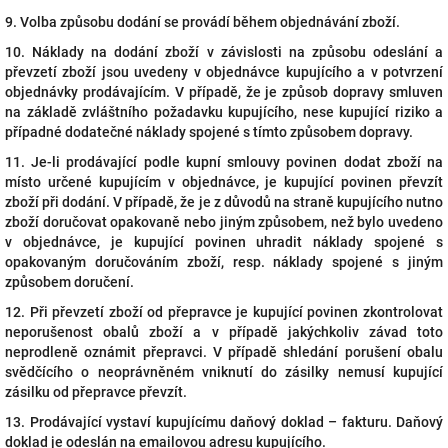
9.
Volba způsobu dodání se provádí během objednávání zboží.
10. Náklady na dodání zboží v závislosti na způsobu odeslání a
převzetí zboží jsou uvedeny v objednávce kupujícího a v potvrzení
objednávky prodávajícím. V případě, že je způsob dopravy smluven
na základě zvláštního požadavku kupujícího, nese kupující riziko a
případné dodatečné náklady spojené s tímto způsobem dopravy.
11. Je-li prodávající podle kupní smlouvy povinen dodat zboží na
místo určené kupujícím v objednávce, je kupující povinen převzít
zboží při dodání. V případě, že je z důvodů na straně kupujícího nutno
zboží doručovat opakovaně nebo jiným způsobem, než bylo uvedeno
v objednávce, je kupující povinen uhradit náklady spojené s
opakovaným doručováním zboží, resp. náklady spojené s jiným
způsobem doručení.
12. Při převzetí zboží od přepravce je kupující povinen zkontrolovat
neporušenost obalů zboží a v případě jakýchkoliv závad toto
neprodleně oznámit přepravci. V případě shledání porušení obalu
svědčícího o neoprávněném vniknutí do zásilky nemusí kupující
zásilku od přepravce převzít.
13. Prodávající vystaví kupujícímu daňový doklad – fakturu. Daňový
doklad je odeslán na emailovou adresu kupujícího.