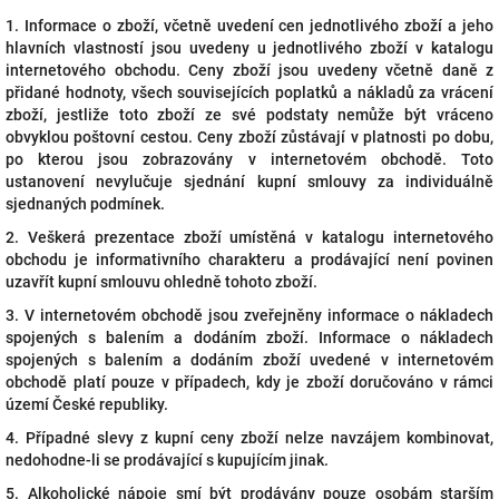
1. Informace o zboží, včetně uvedení cen jednotlivého zboží a jeho
hlavních vlastností jsou uvedeny u jednotlivého zboží v katalogu
internetového obchodu. Ceny zboží jsou uvedeny včetně daně z
přidané hodnoty, všech souvisejících poplatků a nákladů za vrácení
zboží, jestliže toto zboží ze své podstaty nemůže být vráceno
obvyklou poštovní cestou. Ceny zboží zůstávají v platnosti po dobu,
po kterou jsou zobrazovány v internetovém obchodě. Toto
ustanovení nevylučuje sjednání kupní smlouvy za individuálně
sjednaných podmínek.
2. Veškerá prezentace zboží umístěná v katalogu internetového
obchodu je informativního charakteru a prodávající není povinen
uzavřít kupní smlouvu ohledně tohoto zboží.
3. V internetovém obchodě jsou zveřejněny informace o nákladech
spojených s balením a dodáním zboží. Informace o nákladech
spojených s balením a dodáním zboží uvedené v internetovém
obchodě platí pouze v případech, kdy je zboží doručováno v rámci
území České republiky.
4. Případné slevy z kupní ceny zboží nelze navzájem kombinovat,
nedohodne-li se prodávající s kupujícím jinak.
5.
Alkoholické nápoje smí být prodávány pouze osobám starším