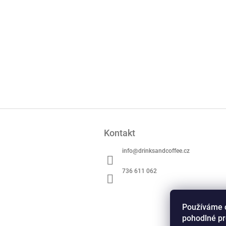
Z
á
Kontakt
p
a
info
@
drinksandcoffee.cz
t
í
736 611 062
Používáme 
pohodlné pr