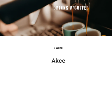
Přejít
na
obsah
Domů
/
Akce
Akce