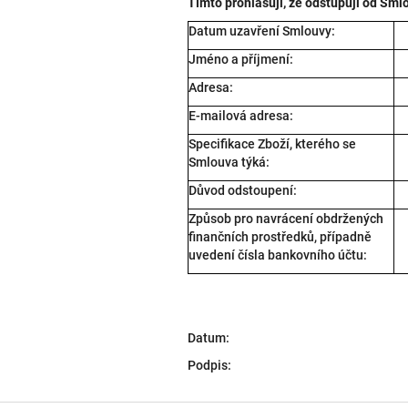
Tímto prohlašuji, že odstupuji od Sml
Datum uzavření Smlouvy:
Jméno a příjmení:
Adresa:
E-mailová adresa:
Specifikace Zboží, kterého se
Smlouva týká:
Důvod odstoupení:
Způsob pro navrácení obdržených
finančních prostředků, případně
uvedení čísla bankovního účtu:
Datum:
Podpis: