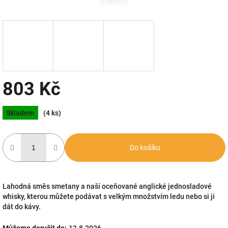
803 Kč
Měrná
Skladem
(4 ks)
cena:
Do košíku
Lahodná směs smetany a naší oceňované anglické jednosladové
whisky, kterou můžete podávat s velkým množstvím ledu nebo si ji
dát do kávy.
Můžeme doručit do:
12.8.2026