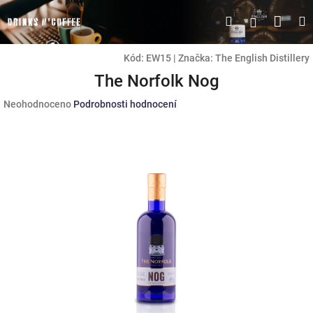
Přejít
Náku
Hledat
M
Přihlášen
na
obsah
koší
Kód:
EW15
|
Značka:
The English Distillery
The Norfolk Nog
Průměrné
Neohodnoceno
Podrobnosti hodnocení
hodnocení
produktu
je
0,0
z
5
hvězdiček.