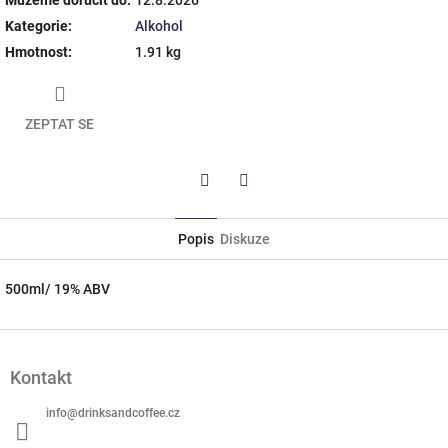
Kategorie
:
Alkohol
Hmotnost
:
1.91 kg
ZEPTAT SE
Twitter
Facebook
Popis
Diskuze
500ml/ 19% ABV
Z
á
Kontakt
p
a
info
@
drinksandcoffee.cz
t