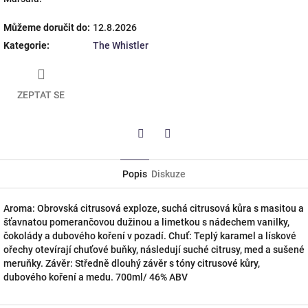
Můžeme doručit do:
12.8.2026
Kategorie
:
The Whistler
ZEPTAT SE
Twitter
Facebook
Popis
Diskuze
Aroma: Obrovská citrusová exploze, suchá citrusová kůra s masitou a
šťavnatou pomerančovou dužinou a limetkou s nádechem vanilky,
čokolády a dubového koření v pozadí. Chuť: Teplý karamel a lískové
ořechy otevírají chuťové buňky, následují suché citrusy, med a sušené
meruňky. Závěr: Středně dlouhý závěr s tóny citrusové kůry,
dubového koření a medu. 700ml/ 46% ABV