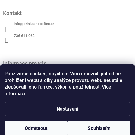
Z
á
Kontakt
p
a
info
@
drinksandcoffee.cz
t
í
736 611 062
Informace pro vás
O nás
Používáme cookies, abychom Vám umožnili pohodlné
Obchodní podmínky
prohlížení webu a díky analýze provozu webu neustále
zlepšovali jeho funkce, výkon a použitelnost.
Více
Podmínky ochrany osobních údajů
informací
Kontaktní formulář
Formulář pro odstoupení od smlouvy
Formulář pro reklamaci
Nastavení
Copyright 2026
Drinks and Coffee
. Všechna práva
Odmítnout
Souhlasím
Vytvořil Shoptet
vyhrazena.