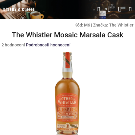
Přejít
Náku
Hledat
M
Přihlášen
na
obsah
koší
Kód:
M6
|
Značka:
The Whistler
The Whistler Mosaic Marsala Cask
Průměrné
2 hodnocení
Podrobnosti hodnocení
hodnocení
produktu
je
3,5
z
5
hvězdiček.