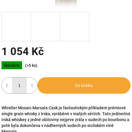
1 054 Kč
Měrná
Skladem
(>5 ks)
cena:
Do košíku
Whistler Mosaic Marsala Cask je fantastickým příkladem prémiové
single grain whisky z Irska, vyráběné v malých sériích. Tato jedinečná
irská whiskey z jedné obiloviny nejprve zrála v sudech po bourbonu a
poté byla dokončena v nádherných sudech po sicilském víně
Marsala.