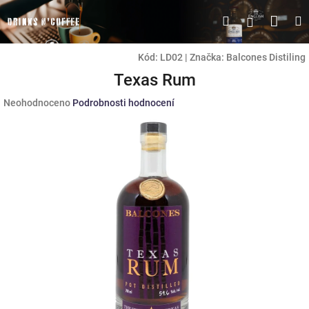
Přejít
Náku
Hledat
M
Přihlášen
na
obsah
koší
Kód:
LD02
|
Značka:
Balcones Distiling
Texas Rum
Průměrné
Neohodnoceno
Podrobnosti hodnocení
hodnocení
produktu
je
0,0
z
5
hvězdiček.