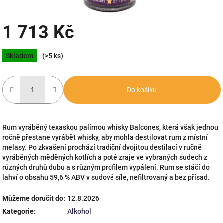
1 713 Kč
Měrná
Skladem
(>5 ks)
cena:
Do košíku
Rum vyráběný texaskou palírnou whisky Balcones, která však jednou
ročně přestane vyrábět whisky, aby mohla destilovat rum z místní
melasy. Po zkvašení prochází tradiční dvojitou destilací v ručně
vyráběných měděných kotlích a poté zraje ve vybraných sudech z
různých druhů dubu a s různým profilem vypálení. Rum se stáčí do
lahví o obsahu 59,6 % ABV v sudové síle, nefiltrovaný a bez přísad.
Můžeme doručit do:
12.8.2026
Kategorie
:
Alkohol