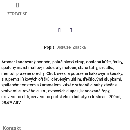
ZEPTAT SE
Twitter
Facebook
Popis
Diskuze
Značka
Aroma: kandovaný bonbón, palačinkový sirup, opálená kůže, fialky,
spálený marshmallow, nedozrálý meloun, slané taffy, švestka,
mentol, pražené ořechy. Chuť: svěží a potažená kakaovými kousky,
sirupem z lískových oříšků, dřevěným uhlím, třešňovými slupkami,
spáleným toastem a karamelem. Závěr: středně dlouhý závěr s
vrstvami surového cukru, ovocných slupek, kandované řepy,
dřevěného uhlí, červeného portského a bohatých tříslovin. 700ml,
59,6% ABV
Z
á
Kontakt