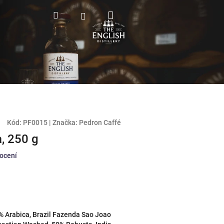
Nákupní
Hledat
Přihlášení
košík
Kód:
PF0015
|
Značka:
Pedron Caffé
a, 250 g
ocení
% Arabica, Brazil Fazenda Sao Joao