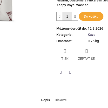
Natural, Guatemala Finca San Se
hvězdiček.
Kaapy Royal Washed
Do košíku
Můžeme doručit do:
12.8.2026
Kategorie
:
Káva
Hmotnost
:
0.25 kg
TISK
ZEPTAT SE
Twitter
Facebook
Popis
Diskuze