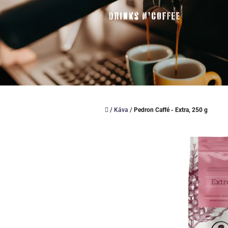
Přejít
na
obsah
Domů
/
Káva
/
Pedron Caffé - Extra, 250 g