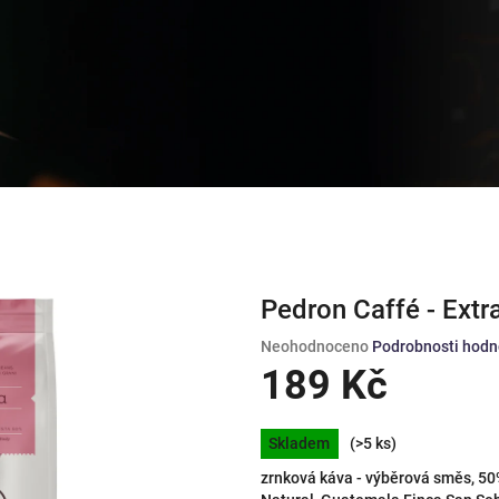
Pedron Caffé - Extr
Průměrné
Neohodnoceno
Podrobnosti hodn
hodnocení
189 Kč
produktu
je
Měrná
0,0
Skladem
(>5 ks)
cena:
z
zrnková káva - výběrová směs, 50
5