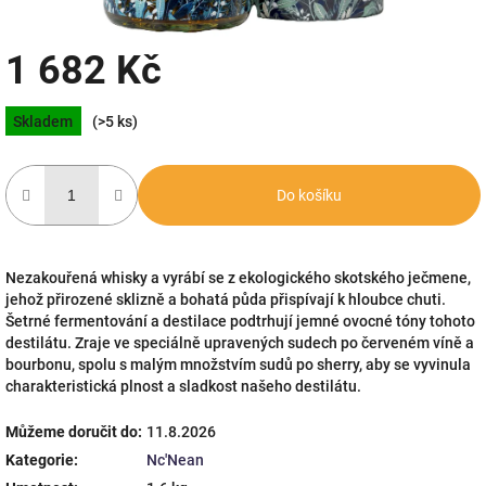
1 682 Kč
Měrná
Skladem
(>5 ks)
cena:
Do košíku
Nezakouřená whisky a vyrábí se z ekologického skotského ječmene,
jehož přirozené sklizně a bohatá půda přispívají k hloubce chuti.
Šetrné fermentování a destilace podtrhují jemné ovocné tóny tohoto
destilátu. Zraje ve speciálně upravených sudech po červeném víně a
bourbonu, spolu s malým množstvím sudů po sherry, aby se vyvinula
charakteristická plnost a sladkost našeho destilátu.
Můžeme doručit do:
11.8.2026
Kategorie
:
Nc'Nean