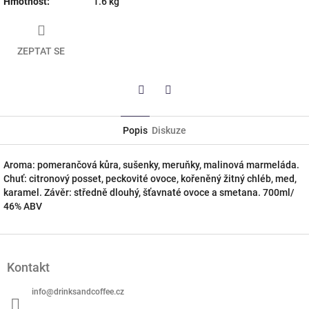
Hmotnost
:
1.6 kg
ZEPTAT SE
Twitter
Facebook
Popis
Diskuze
Aroma: pomerančová kůra, sušenky, meruňky, malinová marmeláda.
Chuť: citronový posset, peckovité ovoce, kořeněný žitný chléb, med,
karamel. Závěr: středně dlouhý, šťavnaté ovoce a smetana. 700ml/
46% ABV
Z
á
Kontakt
p
a
info
@
drinksandcoffee.cz
t