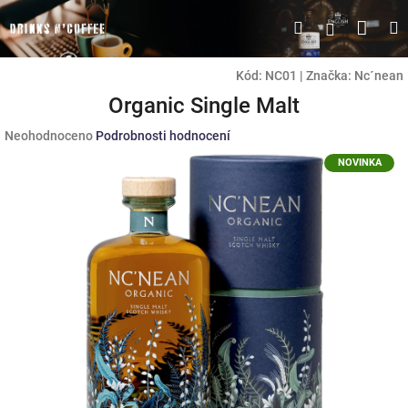
Přejít
Náku
Hledat
M
Přihlášen
na
obsah
koší
Kód:
NC01
|
Značka:
Nc´nean
Organic Single Malt
Průměrné
Neohodnoceno
Podrobnosti hodnocení
hodnocení
NOVINKA
produktu
je
0,0
z
5
hvězdiček.