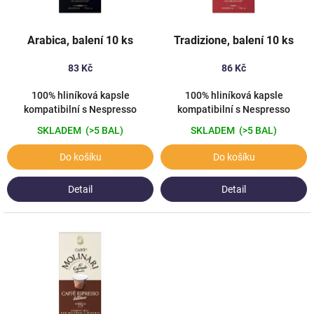
r
o
d
Arabica, balení 10 ks
Tradizione, balení 10 ks
u
k
83 Kč
86 Kč
t
ů
100% hliníková kapsle
100% hliníková kapsle
kompatibilní s Nespresso
kompatibilní s Nespresso
SKLADEM
(>5 BAL)
SKLADEM
(>5 BAL)
Do košíku
Do košíku
Detail
Detail