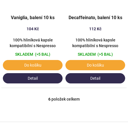
Vaniglia, balení 10 ks
Decaffeinato, balení 10 ks
104 Kč
112 Kč
100% hliníková kapsle
100% hliníková kapsle
kompatibilní s Nespresso
kompatibilní s Nespresso
SKLADEM
(>5 BAL)
SKLADEM
(>5 BAL)
Do košíku
Do košíku
Detail
Detail
6
položek celkem
O
v
l
á
d
Z