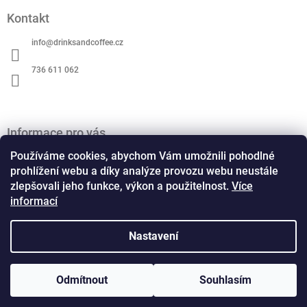
a
á
c
Kontakt
p
í
a
p
info
@
drinksandcoffee.cz
t
r
v
í
736 611 062
k
y
v
ý
p
Informace pro vás
i
O nás
Používáme cookies, abychom Vám umožnili pohodlné
s
u
Obchodní podmínky
prohlížení webu a díky analýze provozu webu neustále
zlepšovali jeho funkce, výkon a použitelnost.
Více
Podmínky ochrany osobních údajů
informací
Kontaktní formulář
Formulář pro odstoupení od smlouvy
Formulář pro reklamaci
Nastavení
Copyright 2026
Drinks and Coffee
. Všechna práva
Odmítnout
Souhlasím
Vytvořil Shoptet
vyhrazena.