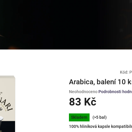
Kód:
P
Arabica, balení 10 k
Průměrné
Neohodnoceno
Podrobnosti hodn
hodnocení
83 Kč
produktu
je
Měrná
0,0
Skladem
(>5 bal)
cena:
z
100% hliníková kapsle kompatibil
5