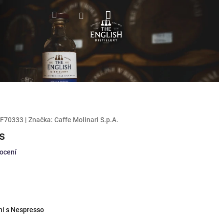
Nákupní
Hledat
Přihlášení
košík
F70333
|
Značka:
Caffe Molinari S.p.A.
s
ocení
ní s Nespresso