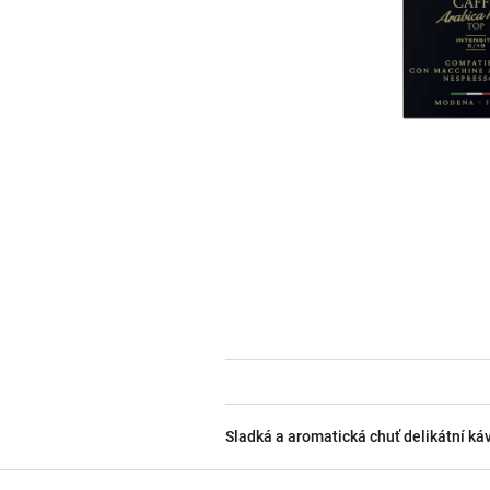
Sladká a aromatická chuť delikátní ká
Z