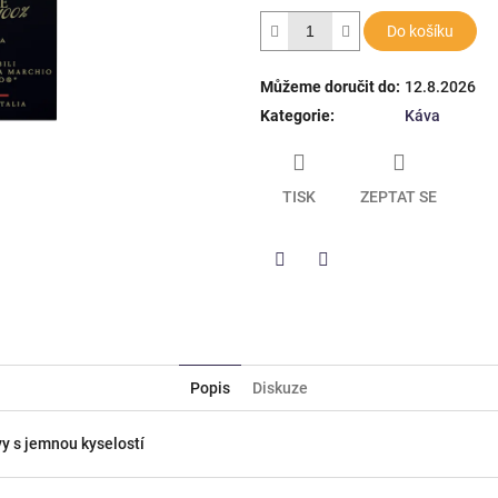
hvězdiček.
Do košíku
Můžeme doručit do:
12.8.2026
Kategorie
:
Káva
TISK
ZEPTAT SE
Twitter
Facebook
Popis
Diskuze
vy s jemnou kyselostí