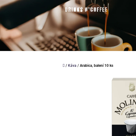
Přejít
na
obsah
Domů
/
Káva
/
Arabica, balení 10 ks