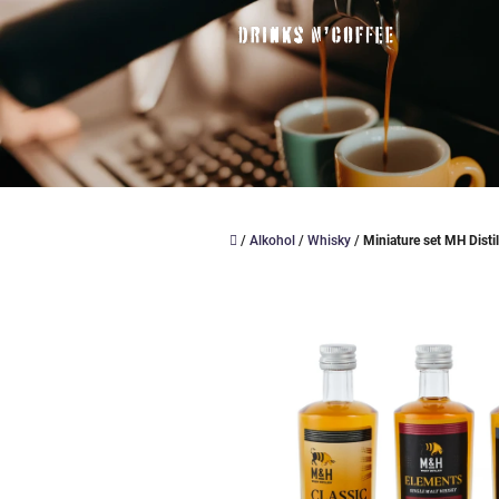
Přejít
na
obsah
Domů
/
Alkohol
/
Whisky
/
Miniature set MH Distil