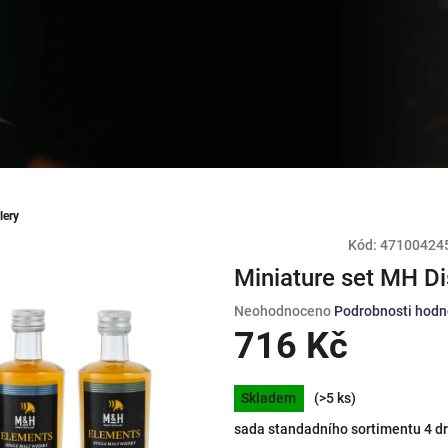
lery
Kód:
47100424
Miniature set MH Dis
Průměrné
Neohodnoceno
Podrobnosti hodn
hodnocení
716 Kč
produktu
je
Měrná
0,0
Skladem
(>5 ks)
cena:
z
sada standadního sortimentu 4 dr
5