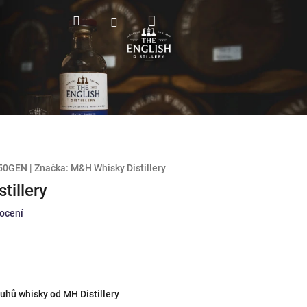
Nákupní
Hledat
Přihlášení
košík
50GEN
|
Značka:
M&H Whisky Distillery
tillery
ocení
uhů whisky od MH Distillery