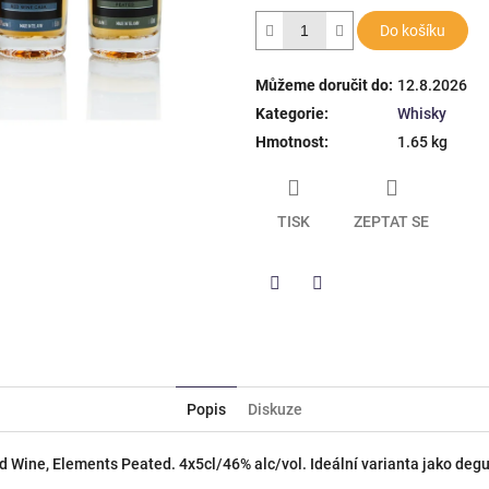
hvězdiček.
Do košíku
Můžeme doručit do:
12.8.2026
Kategorie
:
Whisky
Hmotnost
:
1.65 kg
TISK
ZEPTAT SE
Twitter
Facebook
Popis
Diskuze
d Wine, Elements Peated. 4x5cl/46% alc/vol. Ideální varianta jako deg