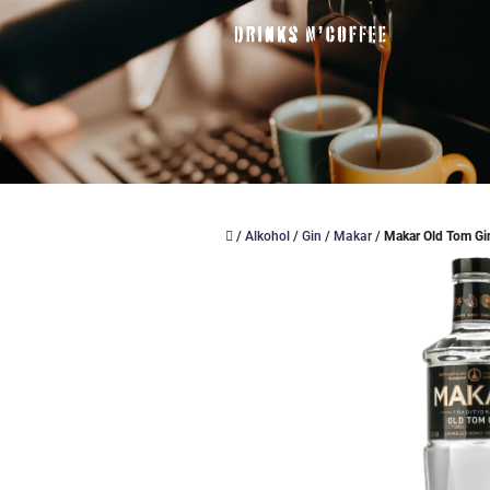
Přejít
na
obsah
Domů
/
Alkohol
/
Gin
/
Makar
/
Makar Old Tom Gi