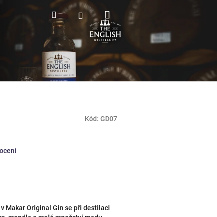
Nákupní
Hledat
Přihlášení
košík
Kód:
GD07
ocení
v Makar Original Gin se při destilaci