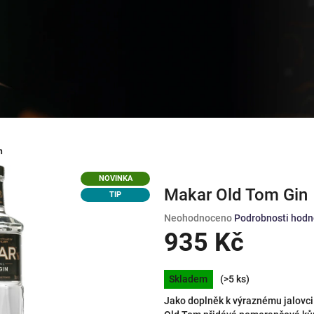
n
NOVINKA
Makar Old Tom Gin
TIP
Průměrné
Neohodnoceno
Podrobnosti hodn
hodnocení
935 Kč
produktu
je
Měrná
0,0
Skladem
(>5 ks)
cena:
z
Jako doplněk k výraznému jalovci 
5