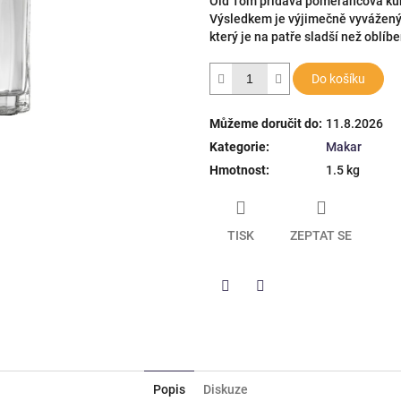
Old Tom přidává pomerančová ků
hvězdiček.
Výsledkem je výjimečně vyvážený
který je na patře sladší než oblíb
Do košíku
Můžeme doručit do:
11.8.2026
Kategorie
:
Makar
Hmotnost
:
1.5 kg
TISK
ZEPTAT SE
Twitter
Facebook
Popis
Diskuze