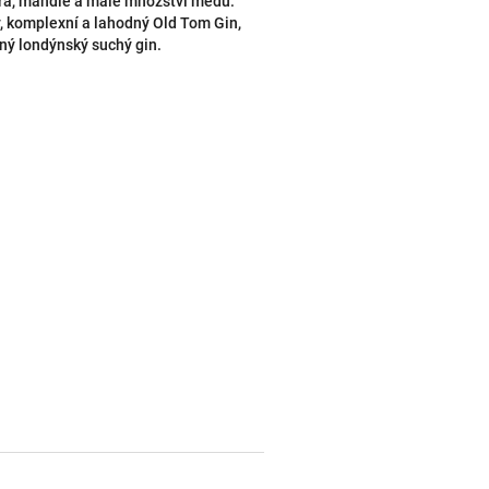
ra, mandle a malé množství medu.
, komplexní a lahodný Old Tom Gin,
ený londýnský suchý gin.