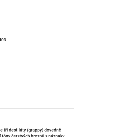
403
e tři destiláty (grappy) dovedně
 tóny čerstvých hroznů s náznaky