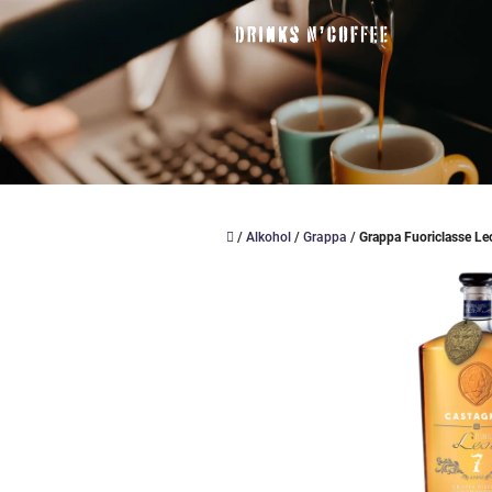
Přejít
na
obsah
Domů
/
Alkohol
/
Grappa
/
Grappa Fuoriclasse Le