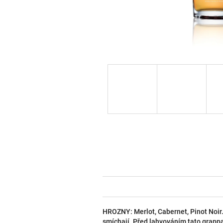
HROZNY: Merlot, Cabernet, Pinot Noir. 
smíchají. Před lahvováním tato grapp