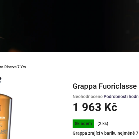
on Riserva 7 Yrs
Grappa Fuoriclasse 
Průměrné
Neohodnoceno
Podrobnosti hodn
hodnocení
1 963 Kč
produktu
je
Měrná
0,0
Skladem
(2 ks)
cena:
z
Grappa zrající v bariku nejméně 7 
5