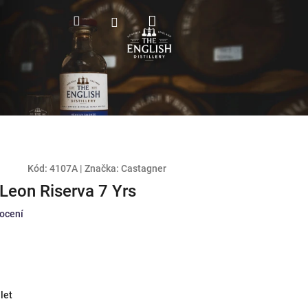
Nákupní
Hledat
Přihlášení
košík
Kód:
4107A
|
Značka:
Castagner
Leon Riserva 7 Yrs
ocení
let