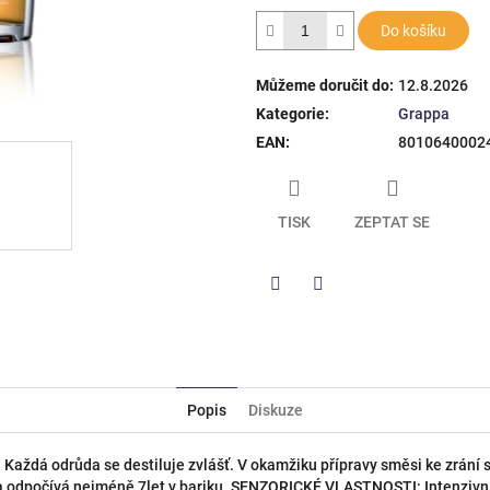
hvězdiček.
Do košíku
Můžeme doručit do:
12.8.2026
Kategorie
:
Grappa
EAN
:
8010640002
TISK
ZEPTAT SE
Twitter
Facebook
Popis
Diskuze
Každá odrůda se destiluje zvlášť. V okamžiku přípravy směsi ke zrání s
a odpočívá nejméně 7let v bariku. SENZORICKÉ VLASTNOSTI: Intenzivní