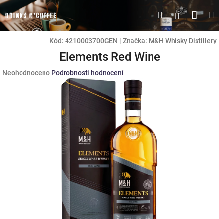
Přejít
Náku
Hledat
M
Přihlášen
na
obsah
koší
Kód:
4210003700GEN
|
Značka:
M&H Whisky Distillery
Elements Red Wine
Průměrné
Neohodnoceno
Podrobnosti hodnocení
hodnocení
produktu
je
0,0
z
5
hvězdiček.