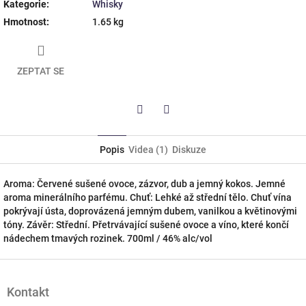
Kategorie
:
Whisky
Hmotnost
:
1.65 kg
ZEPTAT SE
Twitter
Facebook
Popis
Videa (1)
Diskuze
Aroma: Červené sušené ovoce, zázvor, dub a jemný kokos. Jemné
aroma minerálního parfému. Chuť: Lehké až střední tělo. Chuť vína
pokrývají ústa, doprovázená jemným dubem, vanilkou a květinovými
tóny. Závěr: Střední. Přetrvávající sušené ovoce a víno, které končí
nádechem tmavých rozinek. 700ml / 46% alc/vol
Z
á
Kontakt
p