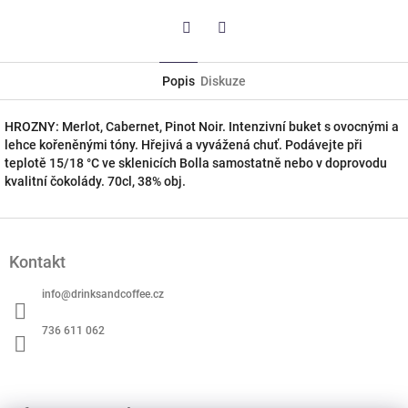
Twitter
Facebook
Popis
Diskuze
HROZNY: Merlot, Cabernet, Pinot Noir. Intenzivní buket s ovocnými a
lehce kořeněnými tóny. Hřejivá a vyvážená chuť. Podávejte při
teplotě 15/18 °C ve sklenicích Bolla samostatně nebo v doprovodu
kvalitní čokolády. 70cl, 38% obj.
Z
á
Kontakt
p
a
info
@
drinksandcoffee.cz
t
í
736 611 062