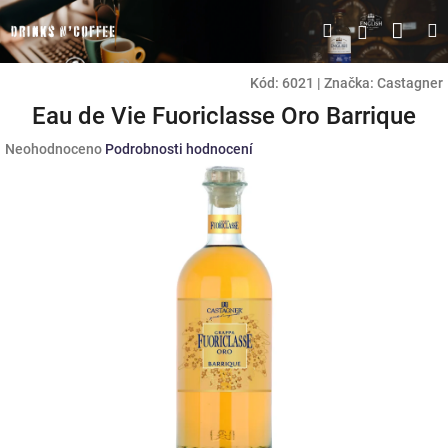
Přejít
Náku
Hledat
M
Přihlášen
na
obsah
koší
Kód:
6021
|
Značka:
Castagner
Eau de Vie Fuoriclasse Oro Barrique
Průměrné
Neohodnoceno
Podrobnosti hodnocení
hodnocení
produktu
je
0,0
z
5
hvězdiček.