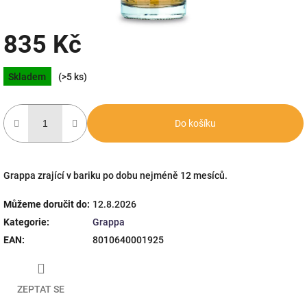
835 Kč
Měrná
Skladem
(>5 ks)
cena:
Do košíku
Grappa zrající v bariku po dobu nejméně 12 mesíců.
Můžeme doručit do:
12.8.2026
Kategorie
:
Grappa
EAN
:
8010640001925
ZEPTAT SE