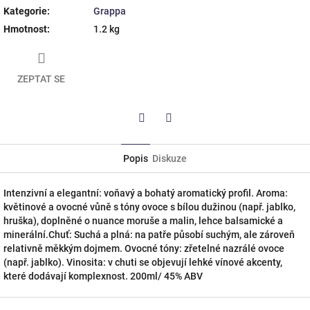
Kategorie
:
Grappa
Hmotnost
:
1.2 kg
ZEPTAT SE
Twitter
Facebook
Popis
Diskuze
Intenzivní a elegantní: voňavý a bohatý aromatický profil. Aroma:
květinové a ovocné vůně s tóny ovoce s bílou dužinou (např. jablko,
hruška), doplněné o nuance moruše a malin, lehce balsamické a
minerální.Chuť: Suchá a plná: na patře působí suchým, ale zároveň
relativně měkkým dojmem. Ovocné tóny: zřetelné nazrálé ovoce
(např. jablko). Vinosita: v chuti se objevují lehké vínové akcenty,
které dodávají komplexnost. 200ml/ 45% ABV
Z