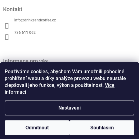
á
Kontakt
p
a
info
@
drinksandcoffee.cz
t
í
736 611 062
Informace pro vás
O nás
Používáme cookies, abychom Vám umožnili pohodlné
Obchodní podmínky
prohlížení webu a díky analýze provozu webu neustále
zlepšovali jeho funkce, výkon a použitelnost.
Více
Podmínky ochrany osobních údajů
informací
Kontaktní formulář
Formulář pro odstoupení od smlouvy
Formulář pro reklamaci
Nastavení
Copyright 2026
Drinks and Coffee
. Všechna práva
Odmítnout
Souhlasím
Vytvořil Shoptet
vyhrazena.