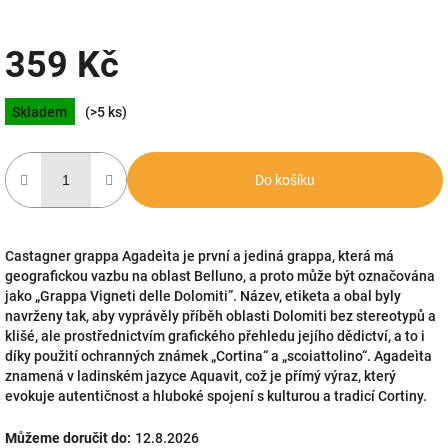
359 Kč
Měrná
Skladem
(>5 ks)
cena:
Do košíku
Castagner grappa Agadeìta je první a jediná grappa, která má
geografickou vazbu na oblast Belluno, a proto může být označována
jako „Grappa Vigneti delle Dolomiti”. Název, etiketa a obal byly
navrženy tak, aby vyprávěly příběh oblasti Dolomiti bez stereotypů a
klišé, ale prostřednictvím grafického přehledu jejího dědictví, a to i
díky použití ochranných známek „Cortina“ a „scoiattolino“. Agadeìta
znamená v ladinském jazyce Aquavit, což je přímý výraz, který
evokuje autentičnost a hluboké spojení s kulturou a tradicí Cortiny.
Můžeme doručit do:
12.8.2026