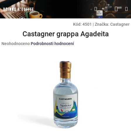
Přejít
Náku
Hledat
M
Přihlášen
na
obsah
koší
Kód:
4501
|
Značka:
Castagner
Castagner grappa Agadeita
Průměrné
Neohodnoceno
Podrobnosti hodnocení
hodnocení
produktu
je
0,0
z
5
hvězdiček.