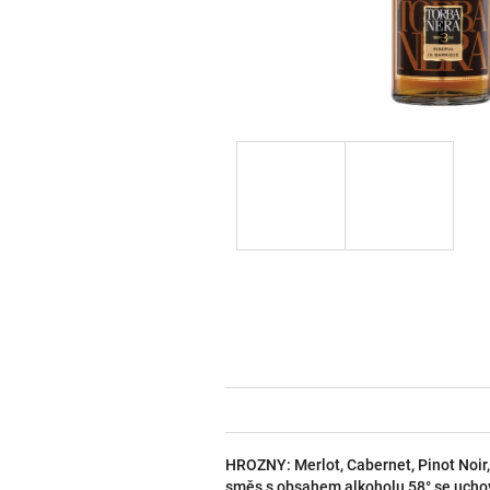
HROZNY: Merlot, Cabernet, Pinot Noir,
směs s obsahem alkoholu 58° se uchov