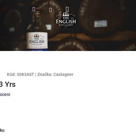
Nákupní
Hledat
Přihlášení
košík
Kód:
3083AST
|
Značka:
Castagner
3 Yrs
ocení
iku