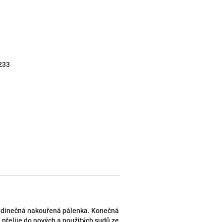
233
a jedinečná nakouřená pálenka. Konečná
přelije do nových a použitých sudů ze