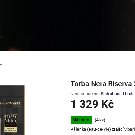
rs
Torba Nera Riserva 
Průměrné
Neohodnoceno
Podrobnosti hodn
hodnocení
1 329 Kč
produktu
je
Měrná
0,0
Skladem
(4 ks)
cena:
z
Pálenka (eau-de-vie) zrající v bar
5