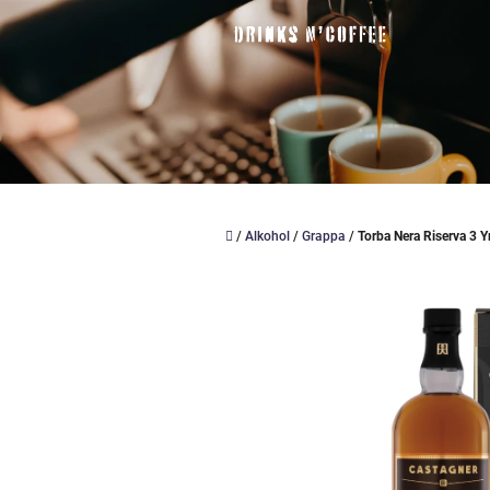
Přejít
na
obsah
Domů
/
Alkohol
/
Grappa
/
Torba Nera Riserva 3 Y