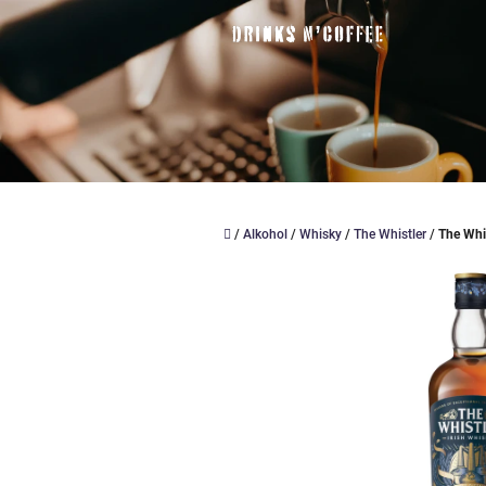
Přejít
na
obsah
Domů
/
Alkohol
/
Whisky
/
The Whistler
/
The Whis