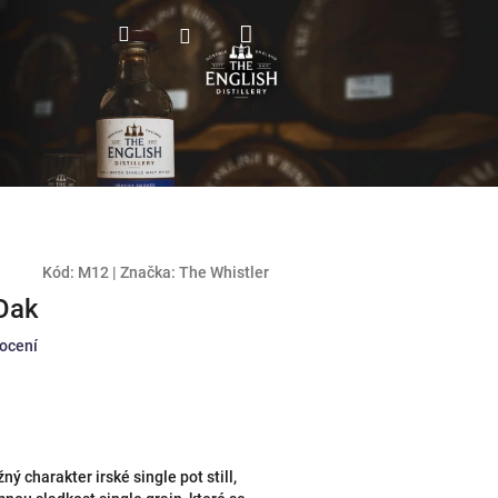
Nákupní
Hledat
Přihlášení
košík
Kód:
M12
|
Značka:
The Whistler
 Oak
ocení
ý charakter irské single pot still,