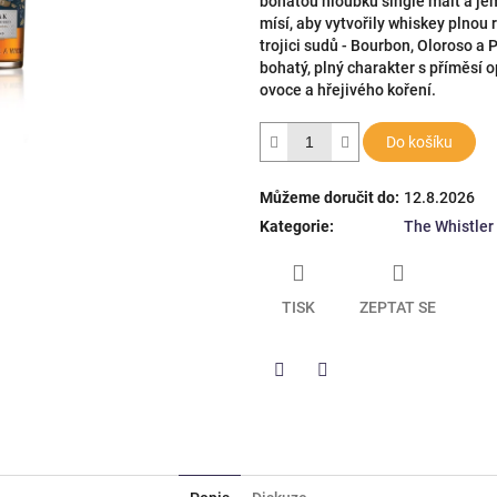
bohatou hloubku single malt a jem
hvězdiček.
mísí, aby vytvořily whiskey plnou 
trojici sudů - Bourbon, Oloroso a 
bohatý, plný charakter s příměsí
ovoce a hřejivého koření.
Do košíku
Můžeme doručit do:
12.8.2026
Kategorie
:
The Whistler
TISK
ZEPTAT SE
Twitter
Facebook