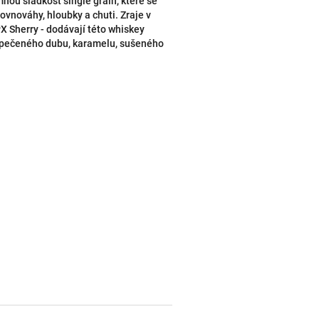
nou sladkost single grain, které se
rovnováhy, hloubky a chuti. Zraje v
PX Sherry - dodávají této whiskey
 opečeného dubu, karamelu, sušeného