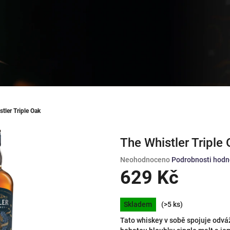
tler Triple Oak
The Whistler Triple
Průměrné
Neohodnoceno
Podrobnosti hodn
hodnocení
629 Kč
produktu
je
Měrná
0,0
Skladem
(>5 ks)
cena:
z
Tato whiskey v sobě spojuje odvážn
5