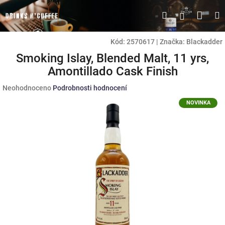
Přejít
Náku
Hledat
M
Přihlášen
na
obsah
koší
Kód:
2570617
|
Značka:
Blackadder
Smoking Islay, Blended Malt, 11 yrs,
Amontillado Cask Finish
Průměrné
Neohodnoceno
Podrobnosti hodnocení
hodnocení
NOVINKA
produktu
je
0,0
z
5
hvězdiček.