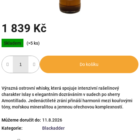
1 839 Kč
Měrná
Skladem
(>5 ks)
cena:
Do košíku
Výrazná ostrovní whisky, která spojuje intenzivní rašelinový
charakter Islay s elegantním dozráváním v sudech po sherry
Amontillado. Jedenáctileté zrání přináší harmonii mezi kouřovými
tóny, mořskou mineralitou a jemnou ořechovou komplexností.
Můžeme doručit do:
11.8.2026
Kategorie
:
Blackadder