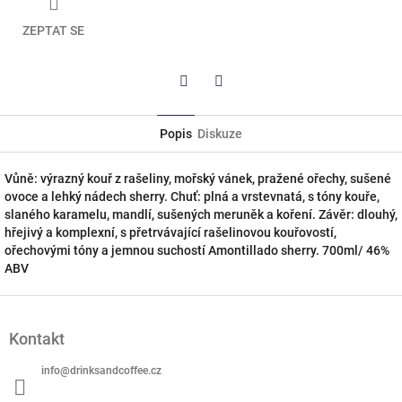
ZEPTAT SE
Twitter
Facebook
Popis
Diskuze
Vůně: výrazný kouř z rašeliny, mořský vánek, pražené ořechy, sušené
ovoce a lehký nádech sherry. Chuť: plná a vrstevnatá, s tóny kouře,
slaného karamelu, mandlí, sušených meruněk a koření. Závěr: dlouhý,
hřejivý a komplexní, s přetrvávající rašelinovou kouřovostí,
ořechovými tóny a jemnou suchostí Amontillado sherry. 700ml/ 46%
ABV
Z
á
Kontakt
p
a
info
@
drinksandcoffee.cz
t