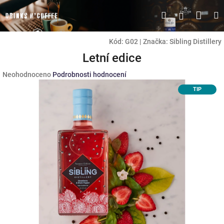
Přejít
Náku
Hledat
M
Přihlášen
na
obsah
koší
Kód:
G02
|
Značka:
Sibling Distillery
Letní edice
Průměrné
Neohodnoceno
Podrobnosti hodnocení
hodnocení
TIP
produktu
je
0,0
z
5
hvězdiček.