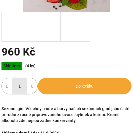
960 Kč
Měrná
Skladem
(4 ks)
cena:
Do košíku
Sezonní gin. Všechny chutě a barvy našich sezónních ginů jsou čistě
přírodní z ručně připravovaného ovoce, bylinek a koření. Kromě
alkoholu zde nejsou žádné konzervanty.
Můžeme doručit do:
11.8.2026