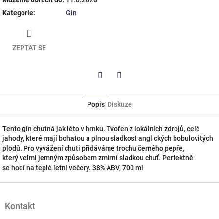
Kategorie
:
Gin
ZEPTAT SE
Twitter
Facebook
Popis
Diskuze
Tento gin chutná jak léto v hrnku. Tvořen z lokálních zdrojů, celé
jahody, které mají bohatou a plnou sladkost anglických bobulovitých
plodů. Pro vyvážení chuti přidáváme trochu černého pepře,
který velmi jemným způsobem zmírní sladkou chuť. Perfektně
se hodí na teplé letní večery. 38% ABV, 700 ml
Z
á
Kontakt
p