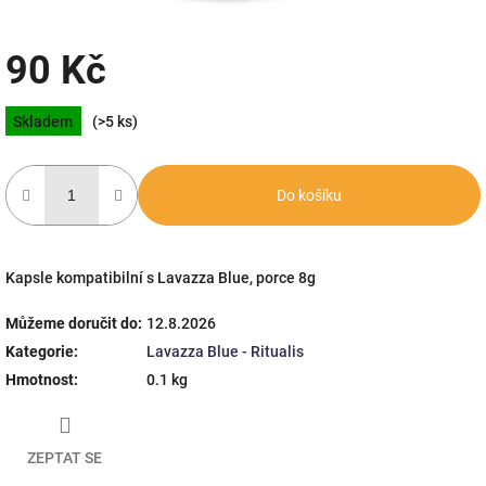
90 Kč
Měrná
Skladem
(>5 ks)
cena:
Do košíku
Kapsle kompatibilní s Lavazza Blue, porce 8g
Můžeme doručit do:
12.8.2026
Kategorie
:
Lavazza Blue - Ritualis
Hmotnost
:
0.1 kg
ZEPTAT SE