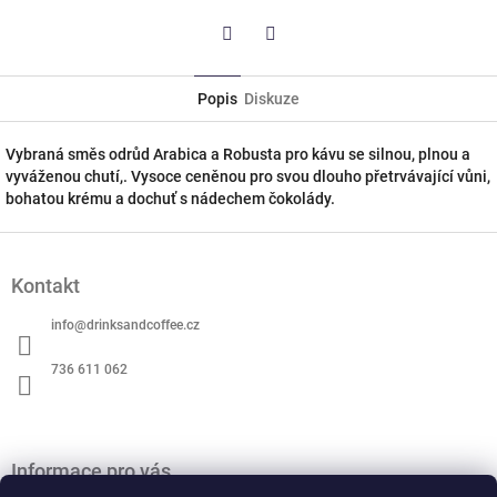
Twitter
Facebook
Popis
Diskuze
Vybraná směs odrůd Arabica a Robusta pro kávu se silnou, plnou a
vyváženou chutí,. Vysoce ceněnou pro svou dlouho přetrvávající vůni,
bohatou krému a dochuť s nádechem čokolády.
Z
á
Kontakt
p
a
info
@
drinksandcoffee.cz
t
í
736 611 062
Informace pro vás