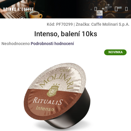
Přejít
Náku
Hledat
M
Přihlášen
na
obsah
koší
Kód:
PF70299
|
Značka:
Caffe Molinari S.p.A.
Intenso, balení 10ks
Průměrné
Neohodnoceno
Podrobnosti hodnocení
hodnocení
NOVINKA
produktu
je
0,0
z
5
hvězdiček.