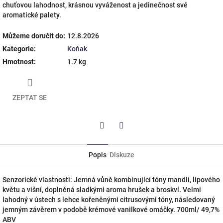
chuťovou lahodnost, krásnou vyváženost a jedinečnost své
aromatické palety.
Můžeme doručit do:
12.8.2026
Kategorie
:
Koňak
Hmotnost
:
1.7 kg
ZEPTAT SE
Twitter
Facebook
Popis
Diskuze
Senzorické vlastnosti: Jemná vůně kombinující tóny mandlí, lipového
květu a višní, doplněná sladkými aroma hrušek a broskví. Velmi
lahodný v ústech s lehce kořeněnými citrusovými tóny, následovaný
jemným závěrem v podobě krémové vanilkové omáčky. 700ml/ 49,7%
ABV