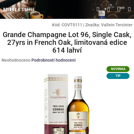
Přejít
Náku
Hledat
M
Přihlášen
na
obsah
koší
Kód:
COVT0111
|
Značka:
Vallein Tercinier
Grande Champagne Lot 96, Single Cask,
27yrs in French Oak, limitovaná edice
614 lahví
Průměrné
Neohodnoceno
Podrobnosti hodnocení
hodnocení
NOVINKA
produktu
TIP
je
0,0
z
5
hvězdiček.