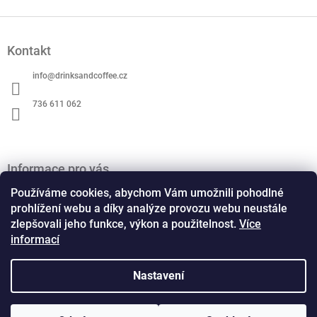
Z
á
Kontakt
p
a
info
@
drinksandcoffee.cz
t
í
736 611 062
Informace pro vás
O nás
Používáme cookies, abychom Vám umožnili pohodlné
Obchodní podmínky
prohlížení webu a díky analýze provozu webu neustále
zlepšovali jeho funkce, výkon a použitelnost.
Více
Podmínky ochrany osobních údajů
informací
Kontaktní formulář
Formulář pro odstoupení od smlouvy
Formulář pro reklamaci
Nastavení