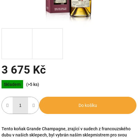
3 675 Kč
Měrná
Skladem
(>5 ks)
cena:
Do košíku
Tento koňak Grande Champagne, zrající v sudech z francouzského
dubu v našich sklepech, byl vybrán naším sklepmistrem pro svou