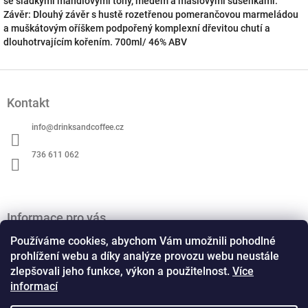
se sladkými mandlovými tóny, medem a máslovými sušenkami.
Závěr: Dlouhý závěr s hustě rozetřenou pomerančovou marmeládou
a muškátovým oříškem podpořený komplexní dřevitou chutí a
dlouhotrvajícím kořením. 700ml/ 46% ABV
Z
á
Kontakt
p
a
info
@
drinksandcoffee.cz
t
í
736 611 062
Informace pro vás
O nás
Používáme cookies, abychom Vám umožnili pohodlné
Obchodní podmínky
prohlížení webu a díky analýze provozu webu neustále
zlepšovali jeho funkce, výkon a použitelnost.
Více
Podmínky ochrany osobních údajů
informací
Kontaktní formulář
Formulář pro odstoupení od smlouvy