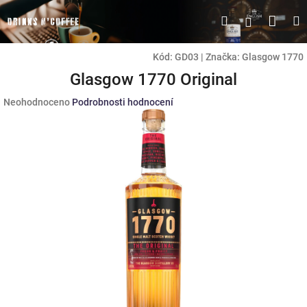
Přejít
Náku
Hledat
M
Přihlášen
na
obsah
koší
Kód:
GD03
|
Značka:
Glasgow 1770
Glasgow 1770 Original
Průměrné
Neohodnoceno
Podrobnosti hodnocení
hodnocení
produktu
je
0,0
z
5
hvězdiček.