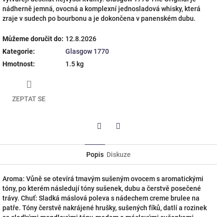
nádherně jemná, ovocná a komplexní jednosladová whisky, která
zraje v sudech po bourbonu a je dokončena v panenském dubu.
Můžeme doručit do:
12.8.2026
Kategorie
:
Glasgow 1770
Hmotnost
:
1.5 kg
ZEPTAT SE
Twitter
Facebook
Popis
Diskuze
Aroma: Vůně se otevírá tmavým sušeným ovocem s aromatickými
tóny, po kterém následují tóny sušenek, dubu a čerstvě posečené
trávy. Chuť: Sladká máslová poleva s nádechem creme brulee na
patře. Tóny čerstvě nakrájené hrušky, sušených fíků, datlí a rozinek