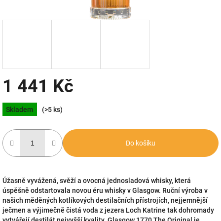
1 441 Kč
Měrná
Skladem
(>5 ks)
cena:
Do košíku
Úžasně vyvážená, svěží a ovocná jednosladová whisky, která
úspěšně odstartovala novou éru whisky v Glasgow. Ruční výroba v
našich měděných kotlíkových destilačních přístrojích, nejjemnější
ječmen a výjimečně čistá voda z jezera Loch Katrine tak dohromady
vytvářejí destilát nejvyšší kvality. Glasgow 1770 The Original je