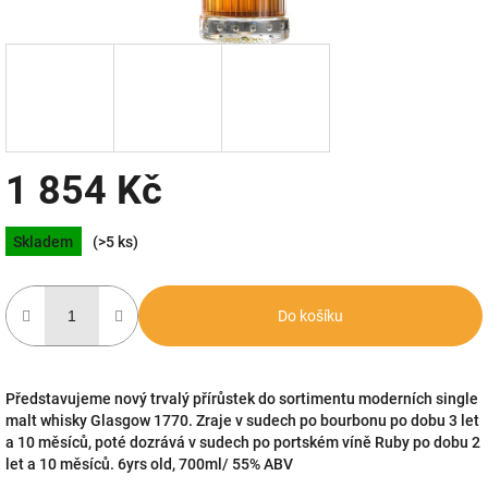
1 854 Kč
Měrná
Skladem
(>5 ks)
cena:
Do košíku
Představujeme nový trvalý přírůstek do sortimentu moderních single
malt whisky Glasgow 1770. Zraje v sudech po bourbonu po dobu 3 let
a 10 měsíců, poté dozrává v sudech po portském víně Ruby po dobu 2
let a 10 měsíců. 6yrs old, 700ml/ 55% ABV