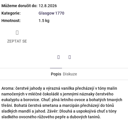
Můžeme doručit do:
12.8.2026
Kategorie
:
Glasgow 1770
Hmotnost
:
1.5 kg
ZEPTAT SE
Twitter
Facebook
Popis
Diskuze
Aroma: čerstvé jahody a výrazná vanilka přecházejí v tóny malin
namočených v mléčné čokoládě s jemnými náznaky čerstvého
eukalyptu a borovice. Chuť: plná letního ovoce a bohatých tmavých
třešní. Bohatá čerstvá smetana a marcipán přecházejí do tónů
sladkých mandlí a jahod. Závěr: Dlouhá a uspokojivá chuť s tóny
sladkého ovocného růžového pepře a dubových taninů.