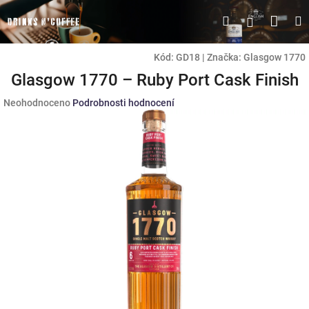
Přejít
Náku
Hledat
M
Přihlášen
na
obsah
koší
Kód:
GD18
|
Značka:
Glasgow 1770
Glasgow 1770 – Ruby Port Cask Finish
Průměrné
Neohodnoceno
Podrobnosti hodnocení
hodnocení
produktu
je
0,0
z
5
hvězdiček.