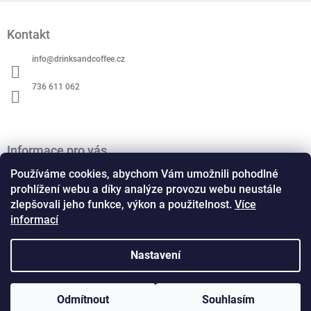
Z
á
Kontakt
p
a
info
@
drinksandcoffee.cz
t
í
736 611 062
Informace pro vás
O nás
Používáme cookies, abychom Vám umožnili pohodlné
Obchodní podmínky
prohlížení webu a díky analýze provozu webu neustále
zlepšovali jeho funkce, výkon a použitelnost.
Více
Podmínky ochrany osobních údajů
informací
Kontaktní formulář
Formulář pro odstoupení od smlouvy
Formulář pro reklamaci
Nastavení
Copyright 2026
Drinks and Coffee
. Všechna práva
Odmítnout
Souhlasím
Vytvořil Shoptet