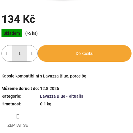
134 Kč
Měrná
Skladem
(>5 ks)
cena:
Do košíku
Kapsle kompatibilní s Lavazza Blue, porce 8g
Můžeme doručit do:
12.8.2026
Kategorie
:
Lavazza Blue - Ritualis
Hmotnost
:
0.1 kg
ZEPTAT SE