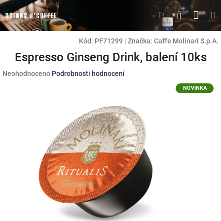
Přejít
Náku
Hledat
M
Přihlášen
na
obsah
koší
Kód:
PF71299
|
Značka:
Caffe Molinari S.p.A.
Espresso Ginseng Drink, balení 10ks
Průměrné
Neohodnoceno
Podrobnosti hodnocení
hodnocení
NOVINKA
produktu
je
0,0
z
5
hvězdiček.