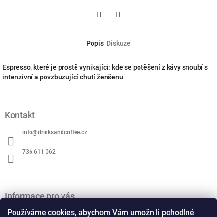
Twitter
Facebook
Popis
Diskuze
Espresso, které je prostě vynikající: kde se potěšení z kávy snoubí s
intenzivní a povzbuzující chutí ženšenu.
Z
á
Kontakt
p
a
info
@
drinksandcoffee.cz
t
í
736 611 062
Informace pro vás
O nás
Používáme cookies, abychom Vám umožnili pohodlné