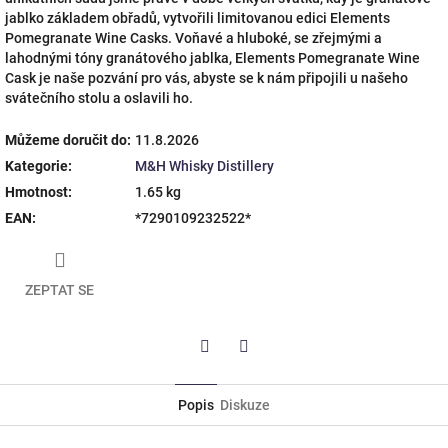
jablko základem obřadů, vytvořili limitovanou edici Elements
Pomegranate Wine Casks. Voňavé a hluboké, se zřejmými a
lahodnými tóny granátového jablka, Elements Pomegranate Wine
Cask je naše pozvání pro vás, abyste se k nám připojili u našeho
svátečního stolu a oslavili ho.
Můžeme doručit do:
11.8.2026
Kategorie
:
M&H Whisky Distillery
Hmotnost
:
1.65 kg
EAN
:
*7290109232522*
ZEPTAT SE
Twitter
Facebook
Popis
Diskuze