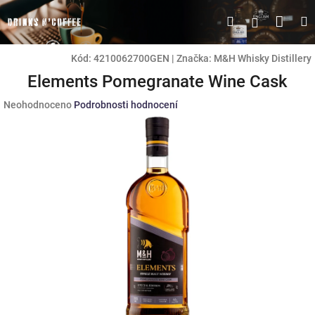
Přejít
Náku
Hledat
M
Přihlášen
na
obsah
koší
Kód:
4210062700GEN
|
Značka:
M&H Whisky Distillery
Elements Pomegranate Wine Cask
Průměrné
Neohodnoceno
Podrobnosti hodnocení
hodnocení
produktu
je
0,0
z
5
hvězdiček.