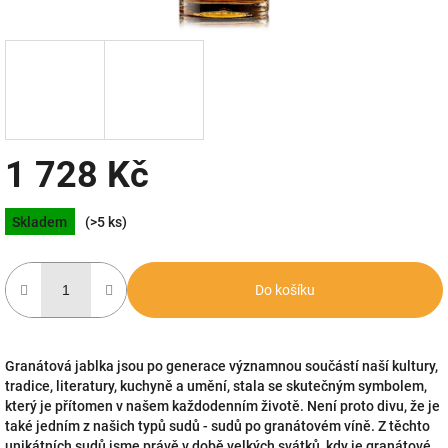
1 728 Kč
Měrná
Skladem
(>5 ks)
cena:
Do košíku
Granátová jablka jsou po generace významnou součástí naší kultury,
tradice, literatury, kuchyně a umění, stala se skutečným symbolem,
který je přítomen v našem každodenním životě. Není proto divu, že je
také jedním z našich typů sudů - sudů po granátovém víně. Z těchto
unikátních sudů jsme právě v době velkých svátků, kdy je granátové