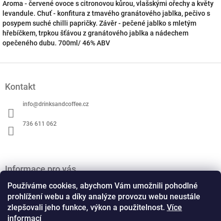
Aroma - červené ovoce s citronovou kůrou, vlašskými ořechy a květy
levandule. Chuť - konfitura z tmavého granátového jablka, pečivo s
posypem suché chilli papričky. Závěr - pečené jablko s mletým
hřebíčkem, trpkou šťávou z granátového jablka a nádechem
opečeného dubu. 700ml/ 46% ABV
Z
á
Kontakt
p
a
info
@
drinksandcoffee.cz
t
í
736 611 062
Informace pro vás
O nás
Používáme cookies, abychom Vám umožnili pohodlné
Obchodní podmínky
prohlížení webu a díky analýze provozu webu neustále
zlepšovali jeho funkce, výkon a použitelnost.
Více
Podmínky ochrany osobních údajů
informací
Kontaktní formulář