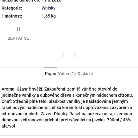
Kategorie
:
Whisky
Hmotnost
:
1.65 kg
ZEPTAT SE
Twitter
Facebook
Popis
Videa (1)
Diskuze
Aroma: Úžasně svěží. Zakouřená, zemitá vůně se otevírá do
jedinečné vanilky a dubového dřeva s konečným nádechem citronu.
Chuť: Středně plné tělo. Sladkost vanilky je následována jemným
rašelinovým nádechem. Lehká kořenitost doprovázená zázvorem a
citronovou příchutí. Závěr: Dlouhý. Rašelina pokrývá ústa, s jemnou
dubovou a citronovou příchutí přetrvávající na jazyku. 700ml / 46%
alc/vol