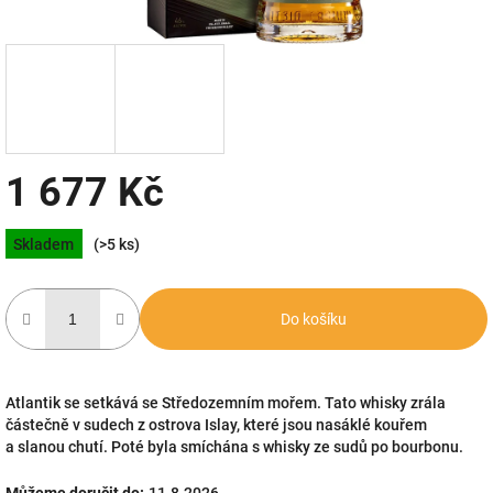
1 677 Kč
Měrná
Skladem
(>5 ks)
cena:
Do košíku
Atlantik se setkává se Středozemním mořem. Tato whisky zrála
částečně v sudech z ostrova Islay, které jsou nasáklé kouřem
a slanou chutí. Poté byla smíchána s whisky ze sudů po bourbonu.
Můžeme doručit do:
11.8.2026