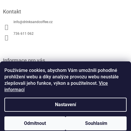
Z
á
Kontakt
p
a
info
@
drinksandcoffee.cz
t
í
736 611 062
Informace pro vás
O nás
Používáme cookies, abychom Vám umožnili pohodlné
Obchodní podmínky
prohlížení webu a díky analýze provozu webu neustále
zlepšovali jeho funkce, výkon a použitelnost.
Více
Podmínky ochrany osobních údajů
informací
Kontaktní formulář
Formulář pro odstoupení od smlouvy
Formulář pro reklamaci
Nastavení
Copyright 2026
Drinks and Coffee
. Všechna práva
Odmítnout
Souhlasím
Vytvořil Shoptet
vyhrazena.