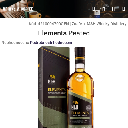
Přejít
Náku
Hledat
M
Přihlášen
na
obsah
koší
Kód:
4210004700GEN
|
Značka:
M&H Whisky Distillery
Elements Peated
Průměrné
Neohodnoceno
Podrobnosti hodnocení
hodnocení
produktu
je
0,0
z
5
hvězdiček.