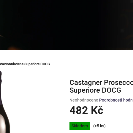
 Valdobbiadene Superiore DOCG
Castagner Prosecc
Superiore DOCG
Průměrné
Neohodnoceno
Podrobnosti hodn
hodnocení
482 Kč
produktu
je
Měrná
0,0
Skladem
(>5 ks)
cena:
z