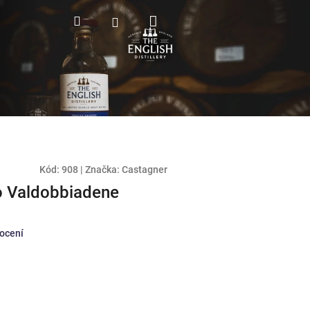
Nákupní
Hledat
Přihlášení
košík
Kód:
908
|
Značka:
Castagner
o Valdobbiadene
ocení