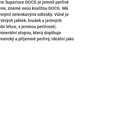
e Superiore DOCG je jemně perlivé
dene, známé svou kvalitou DOCG. Má
emnými zelenkavými odlesky. Vůně je
erstvých jablek, hrušek a jemných
bí lehce, s jemnou perlivostí,
minerální stopou, která doplňuje
onický a příjemně perlivý, ideální jako