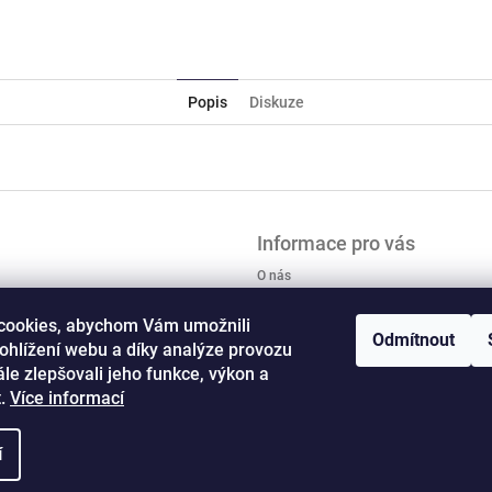
Twitter
Facebook
Popis
Diskuze
Informace pro vás
O nás
Obchodní podmínky
cookies, abychom Vám umožnili
Podmínky ochrany osobních údajů
Odmítnout
ohlížení webu a díky analýze provozu
Kontaktní formulář
le zlepšovali jeho funkce, výkon a
Formulář pro odstoupení od smlouvy
t.
Více informací
Formulář pro reklamaci
í
práva vyhrazena.