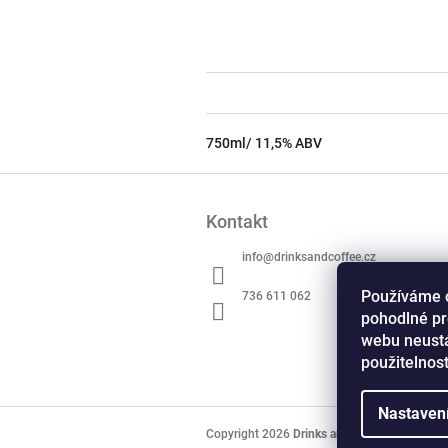
750ml/ 11,5% ABV
Z
á
Kontakt
p
a
info
@
drinksandcoffee.cz
t
í
Používáme 
736 611 062
pohodlné pr
webu neustá
použitelnos
Nastaven
Copyright 2026
Drinks and Coffee
. Všechna 