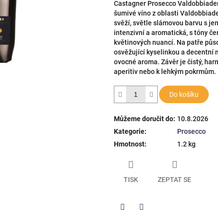
Castagner Prosecco Valdobbiaden
5
šumivé víno z oblasti Valdobbia
hvězdiček.
svěží, světle slámovou barvu s j
intenzivní a aromatická, s tóny č
květinových nuancí. Na patře půso
osvěžující kyselinkou a decentní 
ovocné aroma. Závěr je čistý, harm
aperitiv nebo k lehkým pokrmům.
Do košíku
Můžeme doručit do:
10.8.2026
Kategorie
:
Prosecco
Hmotnost
:
1.2 kg
TISK
ZEPTAT SE