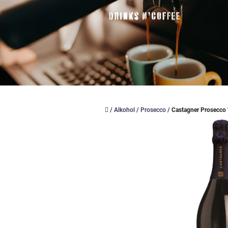
Přejít
na
obsah
Domů
/
Alkohol
/
Prosecco
/
Castagner Prosecco