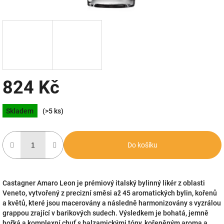
824 Kč
Měrná
Skladem
(>5 ks)
cena:
Do košíku
Castagner Amaro Leon je prémiový italský bylinný likér z oblasti
Veneto, vytvořený z precizní směsi až 45 aromatických bylin, kořenů
a květů, které jsou macerovány a následně harmonizovány s vyzrálou
grappou zrající v barikových sudech. Výsledkem je bohatá, jemně
hořká a komplexní chuť s balzamickými tóny, kořeněným aroma a