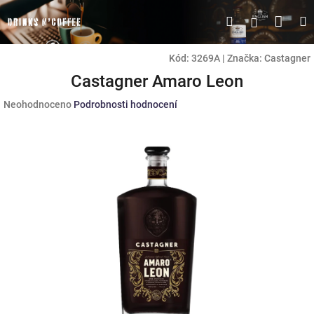
Přejít
Náku
Hledat
M
Přihlášen
na
obsah
koší
Kód:
3269A
|
Značka:
Castagner
Castagner Amaro Leon
Průměrné
Neohodnoceno
Podrobnosti hodnocení
hodnocení
produktu
je
0,0
z
5
hvězdiček.