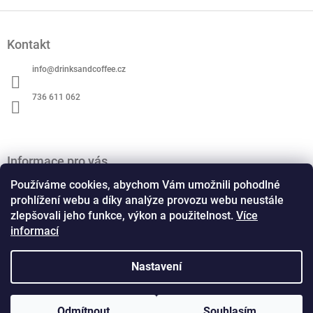
Z
á
Kontakt
p
a
info
@
drinksandcoffee.cz
t
í
736 611 062
Informace pro vás
O nás
Používáme cookies, abychom Vám umožnili pohodlné
Obchodní podmínky
prohlížení webu a díky analýze provozu webu neustále
zlepšovali jeho funkce, výkon a použitelnost.
Více
Podmínky ochrany osobních údajů
informací
Kontaktní formulář
Formulář pro odstoupení od smlouvy
Formulář pro reklamaci
Nastavení
Copyright 2026
Drinks and Coffee
. Všechna práva
Odmítnout
Souhlasím
Vytvořil Shoptet