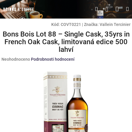
Přejít
Náku
Hledat
M
Přihlášen
na
obsah
koší
Kód:
COVT0221
|
Značka:
Vallein Tercinier
Bons Bois Lot 88 – Single Cask, 35yrs in
French Oak Cask, limitovaná edice 500
lahví
Průměrné
Neohodnoceno
Podrobnosti hodnocení
hodnocení
produktu
je
0,0
z
5
hvězdiček.