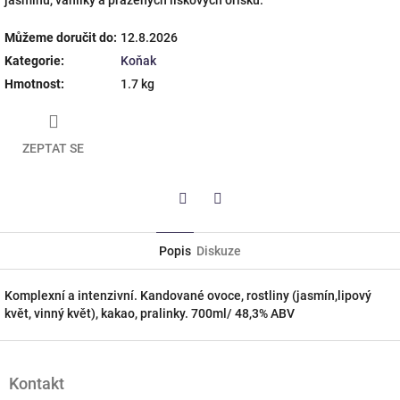
Můžeme doručit do:
12.8.2026
Kategorie
:
Koňak
Hmotnost
:
1.7 kg
ZEPTAT SE
Twitter
Facebook
Popis
Diskuze
Komplexní a intenzivní. Kandované ovoce, rostliny (jasmín,lipový
květ, vinný květ), kakao, pralinky. 700ml/ 48,3% ABV
Z
á
Kontakt
p