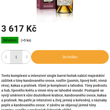
3 617 Kč
Měrná
Skladem
(>5 ks)
cena:
Do košíku
Tento komplexní a intenzivní single barrel koňak nabízí majestátní
zážitek s tóny kandovaného ovoce, rostlin (jasmín, lipový květ, vinná
réva), kakaa a pralinek. Vůně je komplexní a lahodná. Tóny podrostu
a hub, lipového květu a vinné révy se lahodně snoubí. Postupně se
vyvíjí směrem k vůni doutníkové krabice, kandovaného ovoce, kakaa
a pralinek. Na patře je intenzivní a živý, jemný a kořeněný, s náznaky
pepře a kandovaného ovoce. V závěru se objevují jemné tóny
jasmínu, vanilky a pražených lískových oříšků.