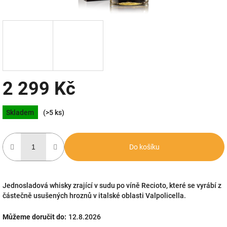
2 299 Kč
Měrná
Skladem
(>5 ks)
cena:
Do košíku
Jednosladová whisky zrající v sudu po víně Recioto, které se vyrábí z
částečně usušených hroznů v italské oblasti Valpolicella.
Můžeme doručit do:
12.8.2026