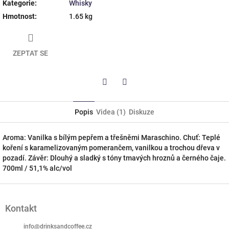
Kategorie
:
Whisky
Hmotnost
:
1.65 kg
ZEPTAT SE
Twitter
Facebook
Popis
Videa (1)
Diskuze
Aroma: Vanilka s bílým pepřem a třešněmi Maraschino. Chuť: Teplé
koření s karamelizovaným pomerančem, vanilkou a trochou dřeva v
pozadí. Závěr: Dlouhý a sladký s tóny tmavých hroznů a černého čaje.
700ml / 51,1% alc/vol
Z
á
Kontakt
p
a
info
@
drinksandcoffee.cz