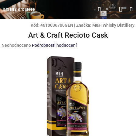
Přejít
Náku
Hledat
M
Přihlášen
na
obsah
koší
Kód:
4610036700GEN
|
Značka:
M&H Whisky Distillery
Art & Craft Recioto Cask
Průměrné
Neohodnoceno
Podrobnosti hodnocení
hodnocení
produktu
je
0,0
z
5
hvězdiček.